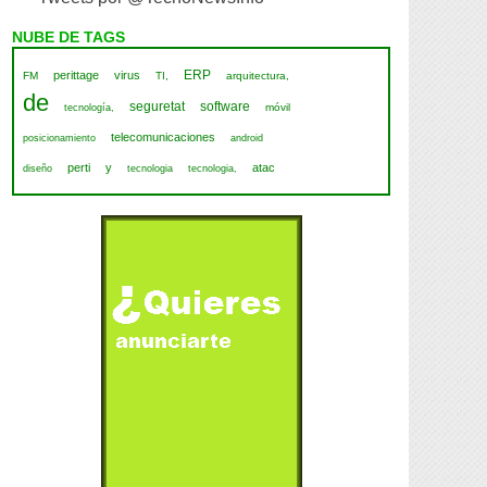
NUBE DE TAGS
ERP
perittage
virus
FM
TI,
arquitectura,
de
seguretat
software
móvil
tecnología,
telecomunicaciones
posicionamiento
android
perti
y
atac
diseño
tecnologia
tecnologia,