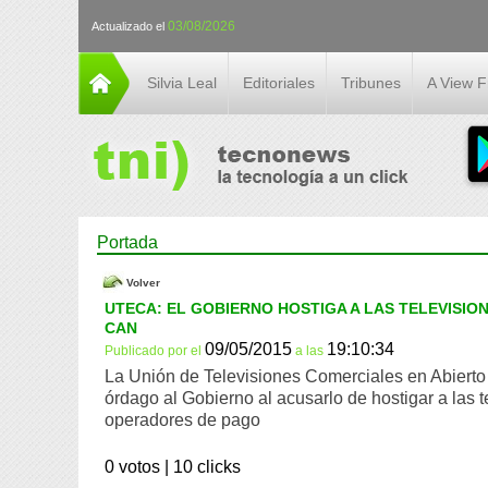
03/08/2026
Actualizado el
Silvia Leal
Editoriales
Tribunes
A View 
Portada
Volver
UTECA: EL GOBIERNO HOSTIGA A LAS TELEVISION
CAN
09/05/2015
19:10:34
Publicado por
el
a las
La Unión de Televisiones Comerciales en Abiert
órdago al Gobierno al acusarlo de hostigar a las t
operadores de pago
0 votos |
10 clicks