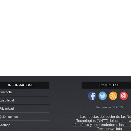
INFORMACIONES
CONÉCTESE
Contacta
Aviso legal
Tecnonews. © 2015
Privacidad
Las notícias del sector de las N
 Quién somos
Tecnologías (NNTT), telecomunica
informática y emprendedores las enc
Sitemap
Tecnonews.info