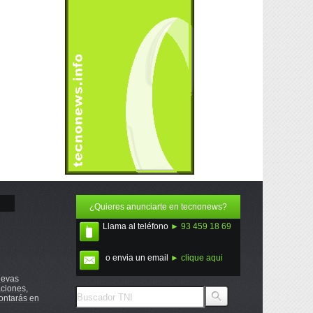
¿Quieres anunciarte en tecnonews?
Llama al teléfono
► 93 459 18 69
o envia un email
► clique aqui
uevas
ciones,
ontarás en