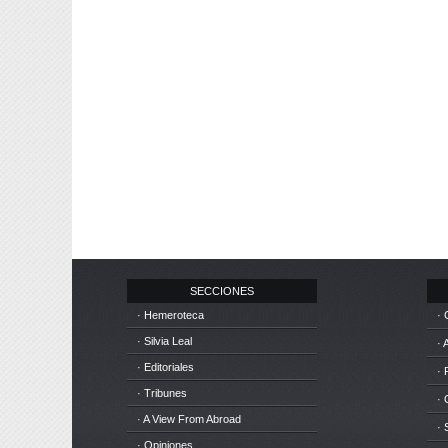
SECCIONES
· Hemeroteca
· 
· Silvia Leal
· 
· Editoriales
· 
· Tribunes
·
· A View From Abroad
· 
· Opiniones