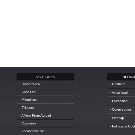
SECCIONES
INFORM
· Hemeroteca
· Contacta
· Silvia Leal
· Aviso legal
· Editoriales
· Privacidad
· Tribunes
· Quién somos
· A View From Abroad
· Sitemap
· Opiniones
· Política de Coo
· TecnonewsCat