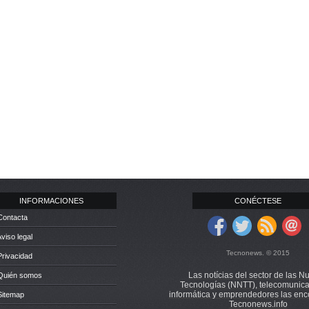
INFORMACIONES
CONÉCTESE
Contacta
Aviso legal
Tecnonews. © 2015
Privacidad
Las notícias del sector de las N
 Quién somos
Tecnologías (NNTT), telecomunica
informática y emprendedores las enc
Sitemap
Tecnonews.info