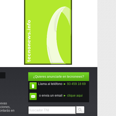
¿Quieres anunciarte en tecnonews?
Llama al teléfono
► 93 459 18 69
o envia un email
► clique aqui
uevas
ciones,
ontarás en