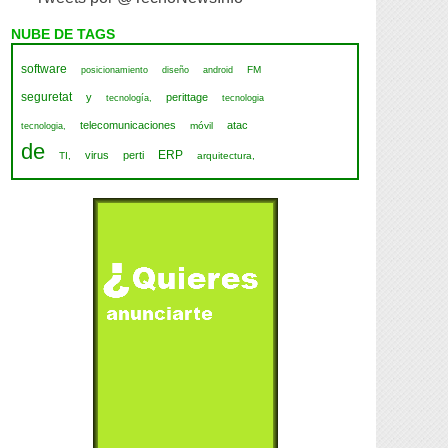
NUBE DE TAGS
software
FM
posicionamiento
diseño
android
seguretat
y
perittage
tecnología,
tecnologia
telecomunicaciones
atac
móvil
tecnologia,
de
ERP
virus
perti
TI,
arquitectura,