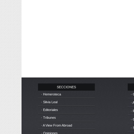
SECCIONES
· Hemeroteca
· 
· Silvia Leal
· 
· Editoriales
· 
· Tribunes
·
· A View From Abroad
· 
· Opiniones