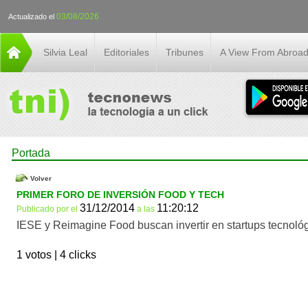
03/08/2026
Actualizado el
Silvia Leal
Editoriales
Tribunes
A View From Abroa
Portada
Volver
PRIMER FORO DE INVERSIÓN FOOD Y TECH
31/12/2014
11:20:12
Publicado por
el
a las
IESE y Reimagine Food buscan invertir en startups tecnológ
1 votos |
4 clicks