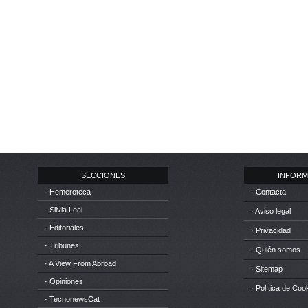
SECCIONES
INFORM
· Hemeroteca
· Contacta
· Silvia Leal
· Aviso legal
· Editoriales
· Privacidad
· Tribunes
· Quién somos
· A View From Abroad
· Sitemap
· Opiniones
· Política de Coo
· TecnonewsCat