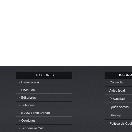
SECCIONES
INFORM
· Hemeroteca
· Contacta
· Silvia Leal
· Aviso legal
· Editoriales
· Privacidad
· Tribunes
· Quién somos
· A View From Abroad
· Sitemap
· Opiniones
· Política de Coo
· TecnonewsCat