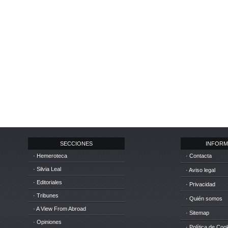
SECCIONES
INFORM
· Hemeroteca
· Contacta
· Silvia Leal
· Aviso legal
· Editoriales
· Privacidad
· Tribunes
· Quién somos
· A View From Abroad
· Sitemap
· Opiniones
· Política de Coo