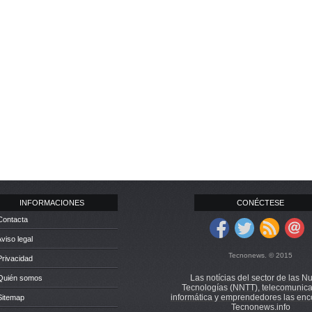
INFORMACIONES
CONÉCTESE
Contacta
Aviso legal
Tecnonews. © 2015
Privacidad
Las notícias del sector de las N
 Quién somos
Tecnologías (NNTT), telecomunica
informática y emprendedores las enc
Sitemap
Tecnonews.info