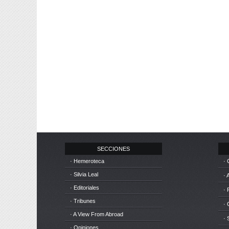
SECCIONES
· Hemeroteca
· 
· Silvia Leal
· 
· Editoriales
· 
· Tribunes
·
· A View From Abroad
· 
· Opiniones