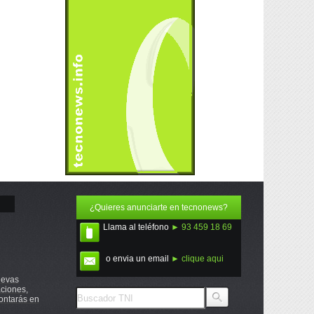
¿Quieres anunciarte en tecnonews?
Llama al teléfono
► 93 459 18 69
o envia un email
► clique aqui
uevas
ciones,
ontarás en