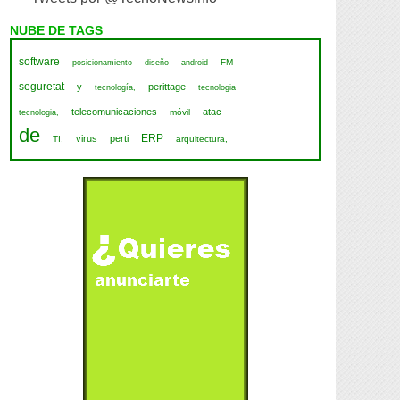
NUBE DE TAGS
software
FM
posicionamiento
diseño
android
seguretat
y
perittage
tecnología,
tecnologia
telecomunicaciones
atac
móvil
tecnologia,
de
ERP
virus
perti
TI,
arquitectura,