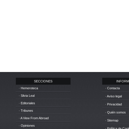
SECCIONES
INFORM
· Hemeroteca
· Contacta
· Silvia Leal
· Aviso legal
· Editoriales
· Privacidad
· Tribunes
· Quién somos
· A View From Abroad
· Sitemap
· Opiniones
· Política de Coo