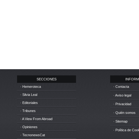
SECCIONES
INFORM
· Hemeroteca
· Contacta
· Silvia Leal
· Aviso legal
· Editoriales
· Privacidad
· Tribunes
· Quién somos
· A View From Abroad
· Sitemap
· Opiniones
· Política de Coo
· TecnonewsCat