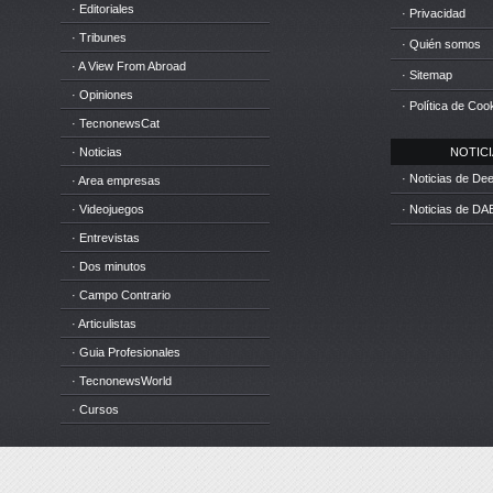
· Editoriales
· Privacidad
· Tribunes
· Quién somos
· A View From Abroad
· Sitemap
· Opiniones
· Política de Coo
· TecnonewsCat
· Noticias
NOTICIA
· Noticias de D
· Area empresas
· Videojuegos
· Noticias de DA
· Entrevistas
· Dos minutos
· Campo Contrario
· Articulistas
· Guia Profesionales
· TecnonewsWorld
· Cursos