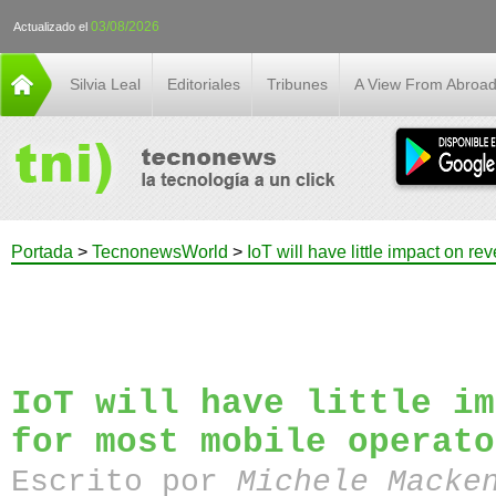
03/08/2026
Actualizado el
Silvia Leal
Editoriales
Tribunes
A View From Abroa
Portada
>
TecnonewsWorld
>
IoT will have little impact on r
IoT will have little im
for most mobile operato
Escrito por
Michele Macke