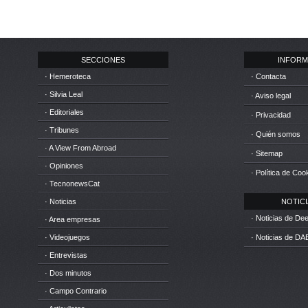
SECCIONES
INFORM
· Hemeroteca
· Contacta
· Silvia Leal
· Aviso legal
· Editoriales
· Privacidad
· Tribunes
· Quién somos
· A View From Abroad
· Sitemap
· Opiniones
· Política de Coo
· TecnonewsCat
· Noticias
NOTICIA
· Noticias de D
· Area empresas
· Videojuegos
· Noticias de DA
· Entrevistas
· Dos minutos
· Campo Contrario