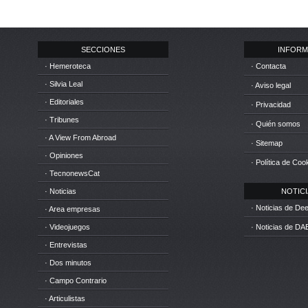
SECCIONES
INFORM
· Hemeroteca
· Contacta
· Silvia Leal
· Aviso legal
· Editoriales
· Privacidad
· Tribunes
· Quién somos
· A View From Abroad
· Sitemap
· Opiniones
· Política de Coo
· TecnonewsCat
· Noticias
NOTICIA
· Noticias de D
· Area empresas
· Videojuegos
· Noticias de DA
· Entrevistas
· Dos minutos
· Campo Contrario
· Articulistas