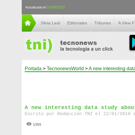
03/08/2026
Actualizado el
Silvia Leal
Editoriales
Tribunes
A View 
Portada
>
TecnonewsWorld
>
A new interesting dat
A new interesting data study abou
Escrito por
Redacción TNI
el 22/01/2019 
1355