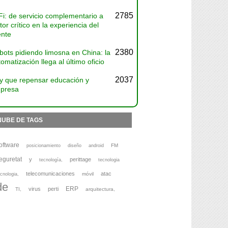
2785
Fi: de servicio complementario a
tor crítico en la experiencia del
ente
2380
bots pidiendo limosna en China: la
omatización llega al último oficio
2037
y que repensar educación y
presa
NUBE DE TAGS
oftware
FM
posicionamiento
diseño
android
eguretat
y
perittage
tecnología,
tecnologia
telecomunicaciones
atac
móvil
cnologia,
de
ERP
virus
perti
TI,
arquitectura,