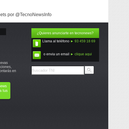
ets por @TecnoNewsInfo
¿Quieres anunciarte en tecnonews?
Llama al teléfono
► 93 459 18 69
o envia un email
► clique aqui
uevas
ciones,
ontarás en
onews
a tus