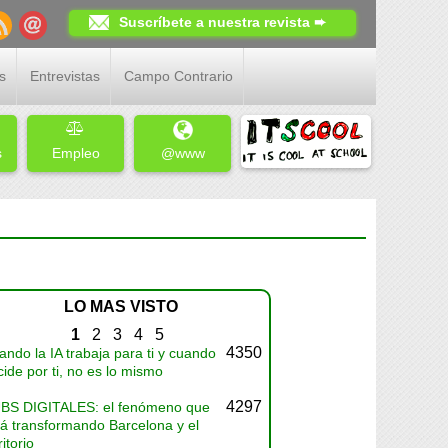
Suscríbete a nuestra revista ➨
s
Entrevistas
Campo Contrario
s
Empleo
@www
LO MAS VISTO
1
2
3
4
5
4350
ndo la IA trabaja para ti y cuando
ide por ti, no es lo mismo
4297
BS DIGITALES: el fenómeno que
tá transformando Barcelona y el
ritorio