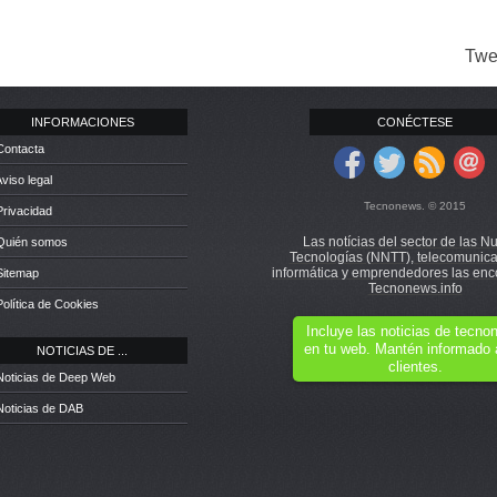
Twe
INFORMACIONES
CONÉCTESE
Contacta
Aviso legal
Tecnonews. © 2015
Privacidad
Las notícias del sector de las N
 Quién somos
Tecnologías (NNTT), telecomunica
informática y emprendedores las enc
Sitemap
Tecnonews.info
Política de Cookies
Incluye las noticias de tecn
en tu web. Mantén informado 
NOTICIAS DE ...
clientes.
Noticias de Deep Web
Noticias de DAB