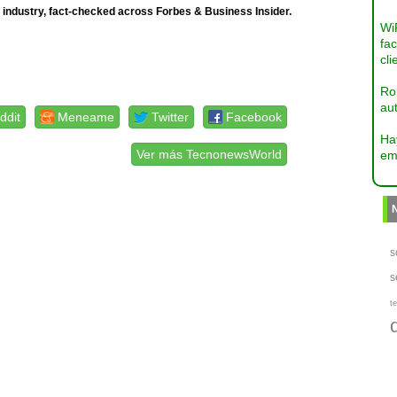
 industry, fact-checked across Forbes & Business Insider.
Wi
fac
cli
Ro
aut
ddit
Meneame
Twitter
Facebook
Ha
Ver más TecnonewsWorld
em
s
s
te