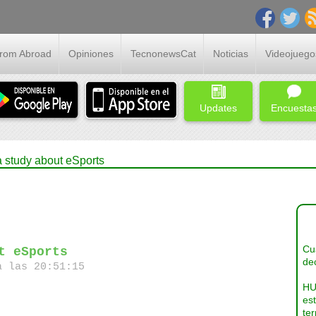
From Abroad
Opiniones
TecnonewsCat
Noticias
Videojuego
Updates
Encuesta
a study about eSports
Cua
t eSports
dec
a las 20:51:15
HU
es
ter