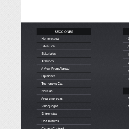
SECCIONES
· Hemeroteca
· 
· Silvia Leal
· 
· Editoriales
· 
· Tribunes
·
· A View From Abroad
· 
· Opiniones
· 
· TecnonewsCat
· Noticias
· 
· Area empresas
· Videojuegos
· 
· Entrevistas
· Dos minutos
· Campo Contrario