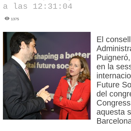
a las 12:31:04
1375
El consell
Administr
Puigneró,
en la ses
internacio
Future So
del congr
Congress
aquesta s
Barcelona