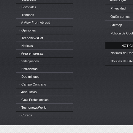
· Aviso legal
· Editoriales
· Privacidad
· Tribunes
· Quién somos
· A View From Abroad
· Sitemap
· Opiniones
· Política de Coo
· TecnonewsCat
· Noticias
NOTICIA
· Noticias de D
· Area empresas
· Videojuegos
· Noticias de DA
· Entrevistas
· Dos minutos
· Campo Contrario
· Articulistas
· Guia Profesionales
· TecnonewsWorld
· Cursos