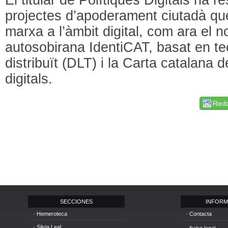
projectes d’apoderament ciutadà qu
marxa a l’àmbit digital, com ara el no
autosobirana IdentiCAT, basat en te
distribuït (DLT) i la Carta catalana d
digitals.
Redd
SECCIONES
INFORM
· Hemeroteca
· Contacta
· Silvia Leal