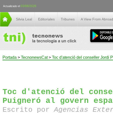
03/08/2026
Actualizado el
Silvia Leal
Editoriales
Tribunes
A View From Abroa
Portada
>
TecnonewsCat
>
Toc d'atenció del conseller Jordi
Toc d'atenció del conse
Puigneró al govern espa
Escrito por
Agencias Exte