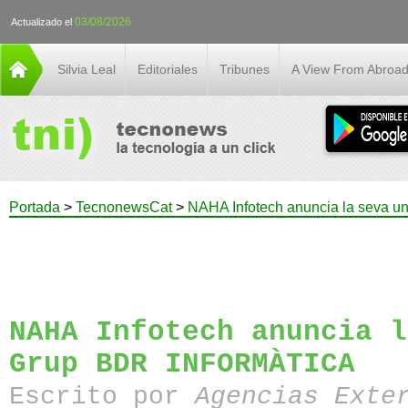
03/08/2026
Actualizado el
Silvia Leal
Editoriales
Tribunes
A View From Abroa
Portada
>
TecnonewsCat
>
NAHA Infotech anuncia la seva 
NAHA Infotech anuncia l
Grup BDR INFORMÀTICA
Escrito por
Agencias Exte