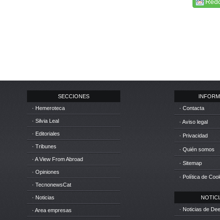
Redd
SECCIONES
INFORM
· Hemeroteca
· Contacta
· Silvia Leal
· Aviso legal
· Editoriales
· Privacidad
· Tribunes
· Quién somos
· A View From Abroad
· Sitemap
· Opiniones
· Política de Coo
· TecnonewsCat
· Noticias
NOTICIA
· Noticias de D
· Area empresas