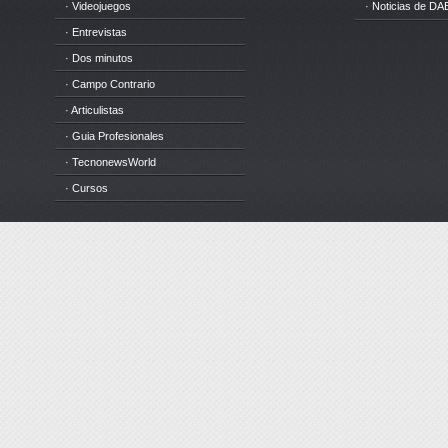
· Videojuegos
· Noticias de DA
· Entrevistas
· Dos minutos
· Campo Contrario
· Articulistas
· Guia Profesionales
· TecnonewsWorld
· Cursos