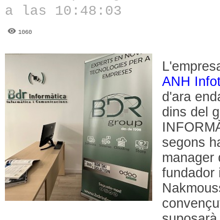
a las 10:48:03
1060
L'empres
ANH Info
d'ara end
dins del 
INFORMÀT
segons ha
manager d
fundador
Nakmoussi
convençut
suposarà 