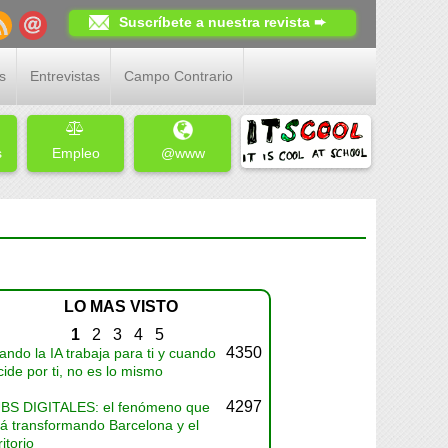
Suscríbete a nuestra revista ➨
s
Entrevistas
Campo Contrario
s
Empleo
@www
LO MAS VISTO
1
2
3
4
5
4350
ndo la IA trabaja para ti y cuando
ide por ti, no es lo mismo
4297
BS DIGITALES: el fenómeno que
tá transformando Barcelona y el
ritorio