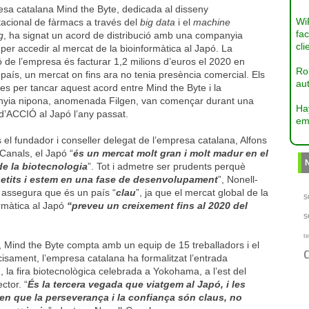
esa catalana Mind the Byte, dedicada al disseny
Wi
acional de fàrmacs a través del
big data
i el
machine
fac
g
, ha signat un acord de distribució amb una companyia
cli
per accedir al mercat de la bioinformàtica al Japó. La
ó de l’empresa és facturar 1,2 milions d’euros el 2020 en
Ro
país, un mercat on fins ara no tenia presència comercial. Els
aut
es per tancar aquest acord entre Mind the Byte i la
yia nipona, anomenada Filgen, van començar durant una
Ha
d’ACCIÓ al Japó l’any passat.
em
el fundador i conseller delegat de l’empresa catalana, Alfons
Canals, el Japó “
és un
mercat molt gran i molt madur en el
e la biotecnologia
”. Tot i admetre ser prudents perquè
etits i estem en una fase de desenvolupament
”, Nonell-
 assegura que és un país “
clau
”, ja que el mercat global de la
s
rmàtica al Japó
“preveu un creixement fins al 2020 del
s
te
, Mind the Byte compta amb un equip de 15 treballadors i el
sament, l’empresa catalana ha formalitzat l’entrada
 la fira biotecnològica celebrada a Yokohama, a l’est del
ctor. “
És la tercera vegada que viatgem al Japó, i les
n que la perseverança i la confiança són claus, no