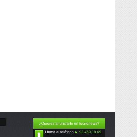
¿Quieres anunciarte en tecnonews?
Llama al teléfono
► 93 459 18 69