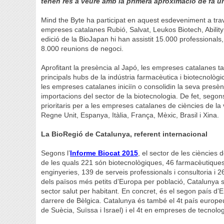
tenen res a veure amb la primera aproximació de fa u
Mind the Byte ha participat en aquest esdeveniment a tra
empreses catalanes Rubió, Salvat, Leukos Biotech, Abilit
edició de la BioJapan hi han assistit 15.000 professionals
8.000 reunions de negoci.
Aprofitant la presència al Japó, les empreses catalanes 
principals hubs de la indústria farmacèutica i biotecnològi
les empreses catalanes iniciïn o consolidin la seva presèn
importacions del sector de la biotecnologia. De fet, segon
prioritaris per a les empreses catalanes de ciències de la 
Regne Unit, Espanya, Itàlia, França, Mèxic, Brasil i Xina.
La BioRegió de Catalunya, referent internacional
Segons l’
Informe Biocat 2015
, el sector de les ciències
de les quals 221 són biotecnològiques, 46 farmacèutique
enginyeries, 139 de serveis professionals i consultoria i 26
dels països més petits d’Europa per població, Catalunya
sector salut per habitant. En concret, és el segon país 
darrere de Bèlgica. Catalunya és també el 4t país europe
de Suècia, Suïssa i Israel) i el 4t en empreses de tecnolo