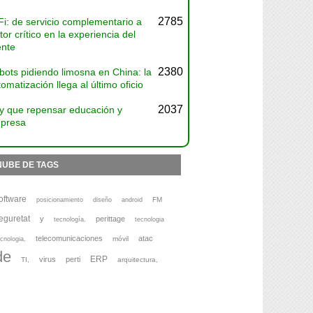
2785
Fi: de servicio complementario a
tor crítico en la experiencia del
ente
2380
bots pidiendo limosna en China: la
omatización llega al último oficio
2037
y que repensar educación y
presa
NUBE DE TAGS
oftware
FM
posicionamiento
diseño
android
eguretat
y
perittage
tecnología,
tecnologia
telecomunicaciones
atac
móvil
cnologia,
de
ERP
virus
perti
TI,
arquitectura,