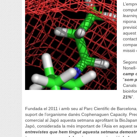
L’empr
comput
learnin
nipona 
previsi
aquest 
contact
compan
missió 
Segons 
Nonell-
camp d
“
som p
Canals
bioinfo
21%
”.
Fundada el 2011 i amb seu al Parc Científic de Barcelona
suport de l’organisme danès Cophenaguen Capacity. Preci
comercial al Japó aquesta setmana aprofitant la BioJapan,
Japó, considerada la més important de l’Àsia en aquest se
entrevistes que hem tingut aquesta setmana demostre