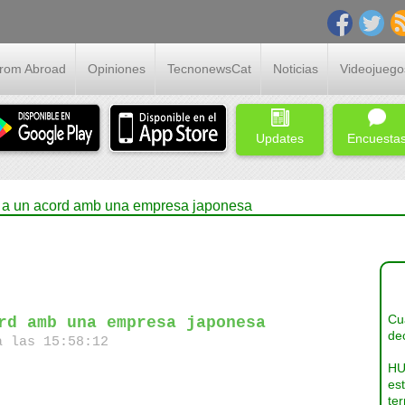
From Abroad
Opiniones
TecnonewsCat
Noticias
Videojuego
Updates
Encuesta
at a un acord amb una empresa japonesa
Cua
rd amb una empresa japonesa
dec
a las 15:58:12
HU
es
ter