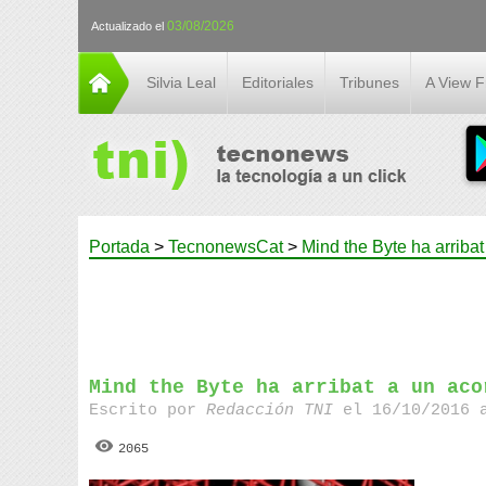
03/08/2026
Actualizado el
Silvia Leal
Editoriales
Tribunes
A View 
Portada
>
TecnonewsCat
>
Mind the Byte ha arrib
Mind the Byte ha arribat a un aco
Escrito por
Redacción TNI
el 16/10/2016 
2065