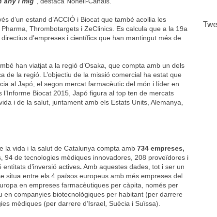
n any i mig
”, destaca Nonell-Canals.
vés d’un estand d’ACCIÓ i Biocat que també acollia les
Twe
y Pharma, Thrombotargets i ZeClinics. Es calcula que a la 19a
, directius d’empreses i científics que han mantingut més de
també han viatjat a la regió d’Osaka, que compta amb un dels
ca de la regió. L’objectiu de la missió comercial ha estat que
cia al Japó, el segon mercat farmacèutic del món i líder en
s l’Informe Biocat 2015, Japó figura al top ten de mercats
vida i de la salut, juntament amb els Estats Units, Alemanya,
 de la vida i la salut de Catalunya compta amb
734 empreses,
s, 94 de tecnologies mèdiques innovadores, 208 proveïdores i
 entitats d’inversió actives
.
Amb aquestes dades, tot i ser un
 se situa entre els 4 països europeus amb més empreses del
d’Europa en empreses farmacèutiques per càpita, només per
u en companyies biotecnològiques per habitant (per darrere
gies mèdiques (per darrere d’Israel, Suècia i Suïssa).