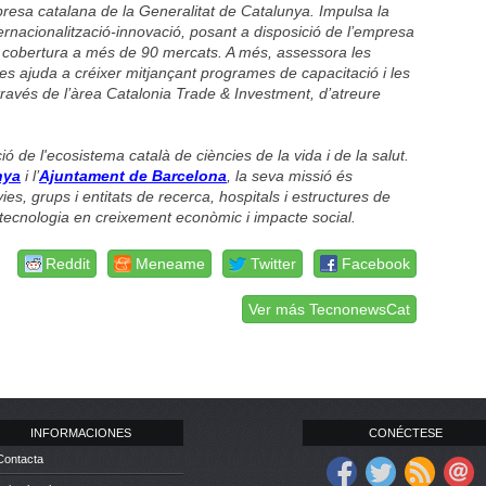
presa catalana de la Generalitat de Catalunya. Impulsa la
nternacionalització-innovació, posant a disposició de l’empresa
n cobertura a més de 90 mercats. A més, assessora les
 ajuda a créixer mitjançant programes de capacitació i les
ravés de l’àrea Catalonia Trade & Investment, d’atreure
ió de l'ecosistema català de ciències de la vida i de la salut.
nya
i l’
Ajuntament de Barcelona
, la seva missió és
s, grups i entitats de recerca, hospitals i estructures de
a tecnologia en creixement econòmic i impacte social.
Reddit
Meneame
Twitter
Facebook
Ver más TecnonewsCat
INFORMACIONES
CONÉCTESE
Contacta