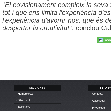
"
El covisionament compleix la seva fun
tot i que ens limita l'experiència d'es
l'experiència d'avorrir-nos, que és de
despertar la creativitat
", conclou Ca
Redd
SECCIONES
INFORM
· Hemeroteca
· Contacta
· Silvia Leal
· Aviso legal
· Editoriales
· Privacidad