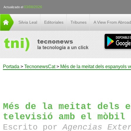
03/08/2026
Actualizado el
Silvia Leal
Editoriales
Tribunes
A View From Abroa
Portada
>
TecnonewsCat
>
Més de la meitat dels espanyols ve
Més de la meitat dels e
televisió amb el mòbil 
Escrito por
Agencias Exte