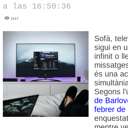
a las 16:50:36
1517
Sofà, tele
sigui en u
infinit o l
missatge
és una act
simultàni
Segons l'
de Barlo
febrer de
enquestats
mentre ve