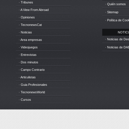
· Tribunes
· Quién somos
· A View From Abroad
· Sitemap
· Opiniones
· Política de Coo
· TecnonewsCat
· Noticias
NOTICIA
· Noticias de D
· Area empresas
· Videojuegos
· Noticias de DA
· Entrevistas
· Dos minutos
· Campo Contrario
· Articulistas
· Guia Profesionales
· TecnonewsWorld
· Cursos