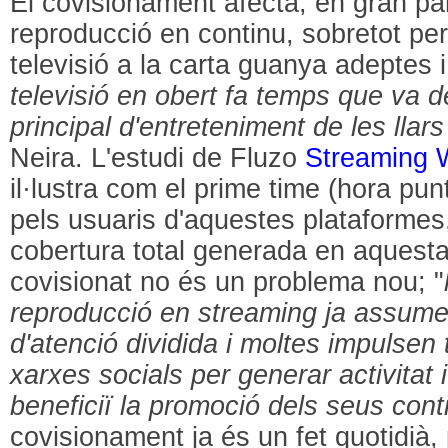
El covisionament afecta, en gran par
reproducció en continu, sobretot p
televisió a la carta guanya adeptes i 
televisió en obert fa temps que va de
principal d'entreteniment de les lla
Neira. L'estudi de Fluzo
Streaming 
il·lustra com el prime time (hora pun
pels usuaris d'aquestes plataforme
cobertura total generada en aquesta 
covisionat no és un problema nou; "
reproducció en streaming ja assume
d'atenció dividida i moltes impulse
xarxes socials per generar activitat
beneficiï la promoció dels seus cont
covisionament ja és un fet quotidià, 