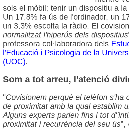
sols el mòbil; tenir un dispositiu a l
Un 17,8% fa ús de l'ordinador, un 17,
un 3,3% escolta la ràdio. El covisi
normalitzat l'hiperús dels dispositius
professora col·laboradora dels
Estu
l'Educació i Psicologia de la Univer
(UOC)
.
Som a tot arreu, l'atenció div
"
Covisionem perquè el telèfon s'ha c
de proximitat amb la qual establim u
Alguns experts parlen fins i tot d''int
proximitat i recurrència del seu ús
",