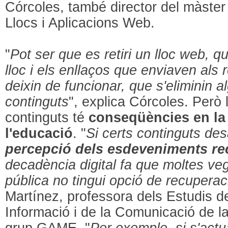
Córcoles, també director del màst
Llocs i Aplicacions Web.
"
Pot ser que es retiri un lloc web, qu
lloc i els enllaços que enviaven als
deixin de funcionar, que s'eliminin 
continguts
", explica Córcoles. Però 
continguts té
conseqüències en la 
l'educació
. "
Si certs continguts de
percepció dels esdeveniments re
decadència digital fa que moltes ve
pública no tingui opció de recuperac
Martínez, professora dels Estudis d
Informació i de la Comunicació de l
grup GAME. "
Per exemple, si s'actu