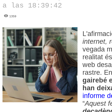
a las 18:39:42
1359
L'afirmaci
internet, 
vegada m
realitat é
web desa
rastre. E
gairebé 
han deixa
informe d
“
Aquest f
decadènc