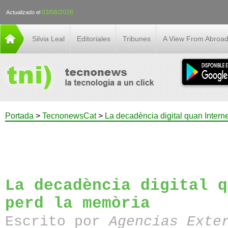
03/08/2026
Actualizado el
Silvia Leal
Editoriales
Tribunes
A View From Abroa
Portada
>
TecnonewsCat
>
La decadència digital quan Intern
La decadència digital q
perd la memòria
Escrito por
Agencias Exte