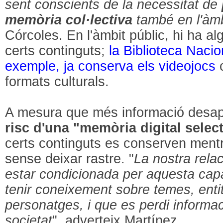
sent conscients de la necessitat de
memòria col·lectiva
també en l'àmbi
Córcoles. En l'àmbit públic, hi ha a
certs continguts;
la Biblioteca Naci
exemple, ja conserva els videojocs
c
formats culturals.
A mesura que més informació desap
risc d'una "memòria digital selec
certs continguts es conserven mentr
sense deixar rastre. "
La nostra relac
estar condicionada per aquesta capa
tenir coneixement sobre temes, entitat
personatges, i que es perdi informaci
societat
", adverteix Martínez.