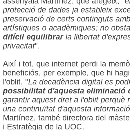
assenyala Martínez, que afegeix, "
e
protecció de dades ja estableix exce
preservació de certs continguts amb 
artístiques o acadèmiques; no obsta
difícil equilibrar
la llibertat d'expr
privacitat
".
Així i tot, que internet perdi la memò
beneficiós, per exemple, que hi hagi
l'oblit. "
La decadència digital es pod
possibilitat d'aquesta eliminació
garantir aquest dret a l'oblit perqu
una continuïtat d'aquesta informació
Martínez, també directora del màst
i Estratègia de la UOC.