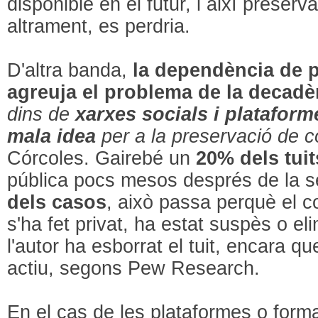
disponible en el futur, i així preserv
altrament, es perdria.
D'altra banda,
la dependència de 
agreuja el problema de la decadèn
dins de
xarxes socials i platafor
mala idea
per a la preservació de c
Córcoles. Gairebé un
20% dels tui
pública pocs mesos després de la s
dels casos
, això passa perquè el c
s'ha fet privat, ha estat suspès o el
l'autor ha esborrat el tuit, encara q
actiu, segons Pew Research.
En el cas de les plataformes o forma