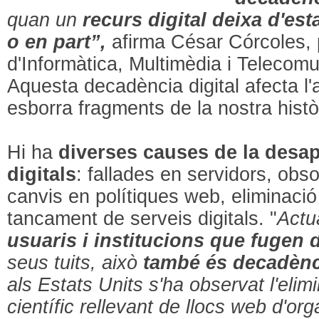
quan un
recurs digital deixa d'est
o en part”,
afirma César Córcoles, 
d'Informàtica, Multimèdia i Telecom
Aquesta decadència digital afecta l'
esborra fragments de la nostra històr
Hi ha
diverses causes de la desap
digitals
: fallades en servidors, obs
canvis en polítiques web, eliminació
tancament de serveis digitals. "
Actu
usuaris i institucions que fugen 
seus tuits, això
també és decadènci
als Estats Units s'ha observat l'elim
científic rellevant de llocs web d'or