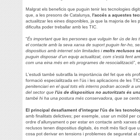
Malgrat els beneficis que puguin tenir les tecnologies digi
que, a les presons de Catalunya,
l'accés a aquestes tec
actualitzar les eines disponibles, ja que la majoria de les 
dificulta poder treballar amb les TIC.
"
És important que les persones que vulguin fer ús de les t
el contacte amb la seva xarxa de suport puguin fer-ho, s
dispositius amb internet són limitades i
molts reclusos s
puguin disposar d'un equip actualitzat, com s'està fent a
com una eina més en els programes de resocialització
", 
L'estudi també subratlla la importància del fet que els pro
formació especialitzada en l'ús i les aplicacions de les TIC
penitenciari en el qual tots els interns podran accedir a un
del sector que
l'ús de dispositius no autoritzats és u
també hi ha una postura més conservadora, que se centra 
El principal desafiament d'integrar l'ús de les tecnolo
amb finalitats delictives; per exemple, usar un mòbil per 
ordre d'allunyament o per estar en contacte amb xarxes de 
reclusos tenen dispositius digitals, és molt més fàcil que 
cosa pot derivar en tensions i problemes de seguretat al c