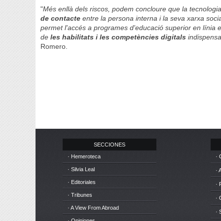
"
Més enllà dels riscos, podem concloure que la tecnologia 
de contacte
entre la persona interna i la seva xarxa soci
permet l'accés a programes d'educació superior en línia e
de
les habilitats i les competències digitals
indispensab
Romero.
SECCIONES
· Hemeroteca
· 
· Silvia Leal
· 
· Editoriales
· 
· Tribunes
·
· A View From Abroad
· 
· Opiniones