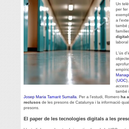
Un telè
per fer
exemple
a l'ext
també 
famílie
digita
laboral
L'ús d'
objecte
aprofu
empíric
Manage
(
UOC
)
access 
també 
Josep Maria Tamarit Sumalla
. Per a l'estudi, Romero
ha a
reclusos
de les presons de Catalunya i la informació qual
presons.
El paper de les tecnologies digitals a les pre