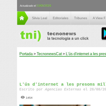
03/08/2026
Actualizado el
Silvia Leal
Editoriales
Tribunes
A View 
Portada
>
TecnonewsCat
>
L'ús d'internet a les pr
L'ús d'internet a les presons mil
Escrito por
Agencias Externas
el 26/08/20
1454