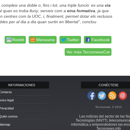
compleix una doble o, fins i tot, una triple funció: es una
via
al quan es troba lluny; serveix com a
eina formativa
, ja que
n centres com la UOC, i, finalment, permet dotar els reclusos
les per al dia a dia quan surtin en llibertat
", conclou
Reddit
Meneame
Twitter
Facebook
Ver más TecnonewsCat
INFORMACIONES
CONÉCTESE
Contacta
Aviso legal
Tecnonews. © 2015
Privacidad
Las notícias del sector de las N
 Quién somos
Tecnologías (NNTT), telecomunica
informática y emprendedores las enc
Sitemap
Tecnonews.info