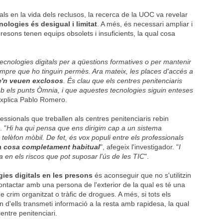
tals en la vida dels reclusos, la recerca de la UOC va revelar
nologies és desigual i limitat
. A més, és necessari ampliar i
presons tenen equips obsolets i insuficients, la qual cosa
ecnologies digitals per a qüestions formatives o per mantenir
empre que ho tinguin permès. Ara mateix, les places d'accés a
e'n veuen exclosos
. És clau que els centres penitenciaris
mb els punts Òmnia, i que aquestes tecnologies siguin enteses
explica Pablo Romero.
fessionals que treballen als centres penitenciaris rebin
. "
Hi ha qui pensa que ens dirigim cap a un sistema
 telèfon mòbil. De fet, és vox populi entre els professionals
na cosa completament habitual
", afegeix l'investigador. "
I
en els riscos que pot suposar l'ús de les TIC
".
gies digitals en les presons
és aconseguir que no s'utilitzin
contactar amb una persona de l'exterior de la qual es té una
crim organitzat o tràfic de drogues. A més, si tots els
un d'ells transmeti informació a la resta amb rapidesa, la qual
entre penitenciari.