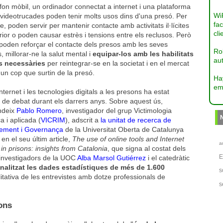
fon mòbil, un ordinador connectat a internet i una plataforma
Wi
 videotrucades poden tenir molts usos dins d'una presó. Per
fac
, poden servir per mantenir contacte amb activitats il·lícites
cli
erior o poden causar estrès i tensions entre els reclusos. Però
poden reforçar el contacte dels presos amb les seves
Ro
s, millorar-ne la salut mental i
equipar-los amb les habilitats
aut
ls necessàries
per reintegrar-se en la societat i en el mercat
 un cop que surtin de la presó.
Ha
em
internet i les tecnologies digitals a les presons ha estat
 de debat durant els darrers anys. Sobre aquest ús,
ndeix
Pablo Romero
, investigador del grup Victimologia
a i aplicada (
VICRIM
), adscrit a
la unitat de recerca de
ment i Governança
de la Universitat Oberta de Catalunya
, en el seu últim article,
The use of online tools and Internet
a
in prisons: insights from Catalonia
, que signa al costat dels
investigadors de la UOC
Alba Marsol Gutiérrez
i el catedràtic
nalitzat les dades estadístiques de més de 1.600
s
itativa de les entrevistes amb dotze professionals de
s
sons