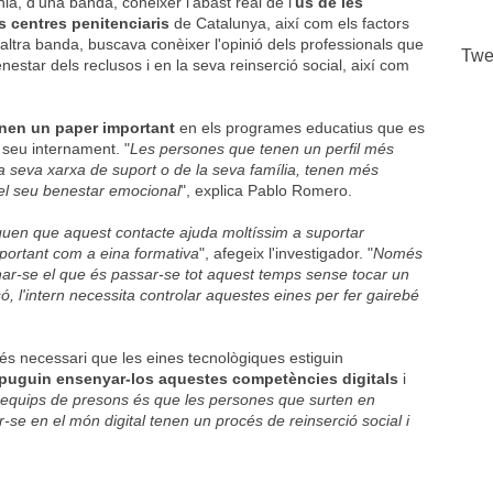
a, d'una banda, conèixer l'abast real de l'
ús de les
s centres penitenciaris
de Catalunya, així com els factors
D'altra banda, buscava conèixer l'opinió dels professionals que
Twe
nestar dels reclusos i en la seva reinserció social, així com
nen un paper important
en els programes educatius que es
 seu internament. "
Les persones que tenen un perfil més
la seva xarxa de suport o de la seva família, tenen més
n el seu benestar emocional
", explica Pablo Romero.
iquen que aquest contacte ajuda moltíssim a suportar
portant com a eina formativa
", afegeix l'investigador. "
Només
nar-se el que és passar-se tot aquest temps sense tocar un
só, l'intern necessita controlar aquestes eines per fer gairebé
s és necessari que les eines tecnològiques estiguin
 puguin ensenyar-los aquestes competències digitals
i
 equips de presons és que les persones que surten en
ar-se en el món digital tenen un procés de reinserció social i