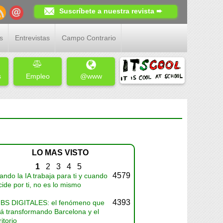
Suscríbete a nuestra revista ➨
s
Entrevistas
Campo Contrario
s
Empleo
@www
LO MAS VISTO
1
2
3
4
5
4579
ndo la IA trabaja para ti y cuando
ide por ti, no es lo mismo
4393
BS DIGITALES: el fenómeno que
tá transformando Barcelona y el
ritorio