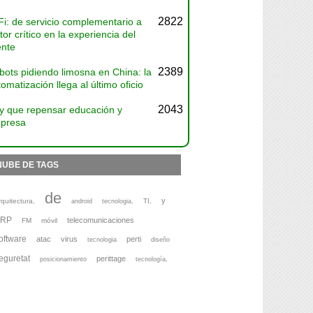
2822
Fi: de servicio complementario a
tor crítico en la experiencia del
ente
2389
bots pidiendo limosna en China: la
omatización llega al último oficio
2043
y que repensar educación y
presa
NUBE DE TAGS
de
y
rquitectura,
TI,
android
tecnologia,
ERP
telecomunicaciones
FM
móvil
oftware
atac
virus
perti
tecnologia
diseño
eguretat
perittage
posicionamiento
tecnología,