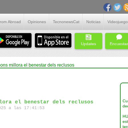
From Abroad
Opiniones
TecnonewsCat
Noticias
Videojuego
Updates
Encuesta
esons millora el benestar dels reclusos
Cua
lora el benestar dels reclusos
dec
25 a las 17:41:53
HU
es
ter