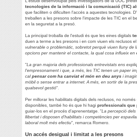
L'estudi desenvolupat pels investigadors de la UOC preteni
tecnologies de la informació i la comunicació (TIC) al
que faciliten o dificulten l'accés a aquestes tecnologies. 
treballen a les presons sobre l'impacte de les TIC en el be
en la seguretat a la presó.
La principal troballa de l'estudi és que les eines digitals
te
duen a terme a les presons i en com viuen els reclusos el
vulnerable o problemàtic, sobretot perquè viuen lluny de 
opcions per mantenir el contacte, la qual cosa influeix e
"
La gran majoria dels professionals entrevistats ens expl
l'empresonament i que, a més, les TIC tenen un paper im
cal
pensar com ha canviat el món en deu anys
i imagi
mòbil o sense entrar a internet. A més, en sortir de la pre
qualsevol gestió
".
Per millorar les habilitats digitals dels reclusos, no nomé
disponibles, també ho és que hi hagi
professionals que
guiar-los en el procés d'aprenentatge. "
La percepció dels
llibertat i disposen d'habilitats i competències per espavil
laboral molt més efectiu
", remarca Romero.
Un accés desigual i limitat a les presons