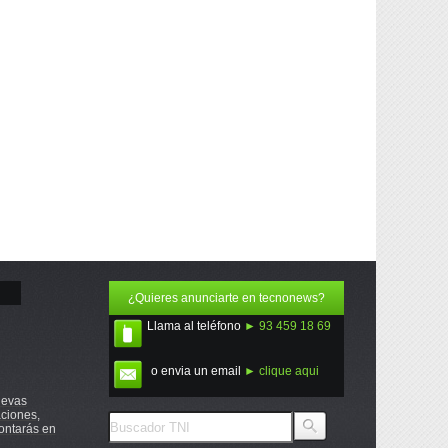
¿Quieres anunciarte en tecnonews?
Llama al teléfono
► 93 459 18 69
o envia un email
► clique aqui
uevas
ciones,
ontarás en