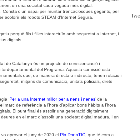
rament en una societat cada vegada més digital.
s. Consta d’un espai per muntar trencaclosques gegants, per
Twe
er acolorir els robots STEAM d’Internet Segura.
u perquè fils i filles interactuïn amb seguretat a Internet, i
us digitals.
at de Catalunya és un projecte de conscienciació i
 Interdepartamental del Programa. Aquesta comissió està
namentals que, de manera directa o indirecte, tenen relació i
guretat, mitjans de comunicació, unitats policials, drets
gia ‘
Per a una Internet millor per a nens i nenes
’ de la
 marc de referència a l’hora d’aplicar bons hàbits a l’hora
igitals. El punt final és assolir una generació digitalment
 deures en el marc d’assolir una societat digital madura, i en
a va aprovar el juny de 2020 el
Pla DonaTIC
, que té com a