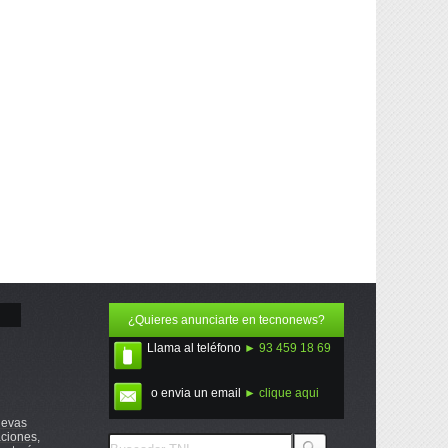
¿Quieres anunciarte en tecnonews?
Llama al teléfono
► 93 459 18 69
o envia un email
► clique aqui
uevas
ciones,