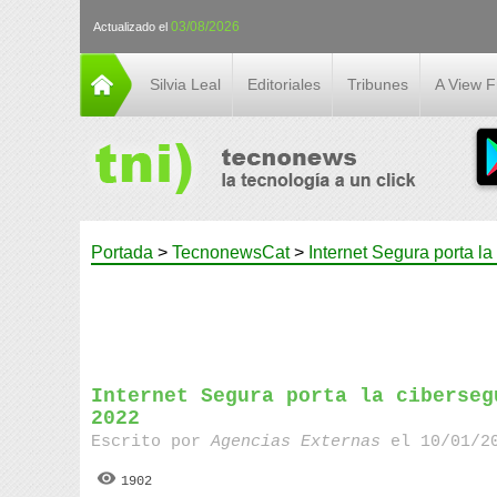
03/08/2026
Actualizado el
Silvia Leal
Editoriales
Tribunes
A View 
Portada
>
TecnonewsCat
>
Internet Segura porta la
Internet Segura porta la ciberseg
2022
Escrito por
Agencias Externas
el 10/01/20
1902