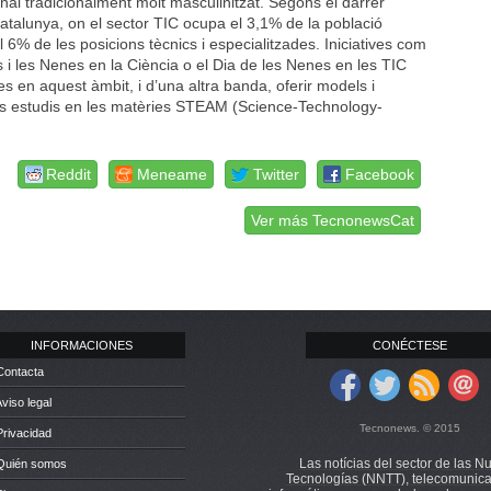
sional tradicionalment molt masculinitzat. Segons el darrer
talunya, on el sector TIC ocupa el 3,1% de la població
6% de les posicions tècnics i especialitzades. Iniciatives com
 i les Nenes en la Ciència o el Dia de les Nenes en les TIC
s en aquest àmbit, i d’una altra banda, oferir models i
us estudis en les matèries STEAM (Science-Technology-
Reddit
Meneame
Twitter
Facebook
Ver más TecnonewsCat
INFORMACIONES
CONÉCTESE
Contacta
Aviso legal
Tecnonews. © 2015
Privacidad
Las notícias del sector de las N
 Quién somos
Tecnologías (NNTT), telecomunica