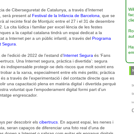
Wi
ia de Ciberseguretat de Catalunya, a través d’Internet
fac
, serà present al
Festival de la Infància de Barcelona
, que se
cli
rà al recinte firal de Montjuïc entre el 27 i el 31 de desembre
. La cita lúdica i familiar per excel·lència de les festes
Ro
ques a la capital catalana tindrà un espai dedicat a la
aut
at a Internet per a un públic infantil, a través del
Programa
et Segura
.
Ha
em
 de l’edició de 2022 de l’estand d’
Internet Segura
és ‘Fans
bertrucs. Una Internet segura, pràctica i divertida’: segura
és indispensable protegir-se dels riscos que molt sovint ens
robar a la xarxa, especialment entre els més petits; pràctica
és a través de l’experimentació i del contacte directe que es
olir una capacitació plena en matèria digital i divertida perquè
s
ostra voluntat que l’empoderament digital formi part d’un
s
ntatge engrescador.
te
nys per descobrir els
cibertrucs
. En aquest espai, les nenes i
a, seran capaços de diferenciar una foto real d’una de
 es donen a Internet o sabran com evitar els enganys digitals.