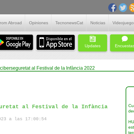
From Abroad
Opiniones
TecnonewsCat
Noticias
Videojuego
Updates
Encuesta
 ciberseguretat al Festival de la Infància 2022
Cua
uretat al Festival de la Infància
dec
23 a las 17:00:54
HU
es
ter