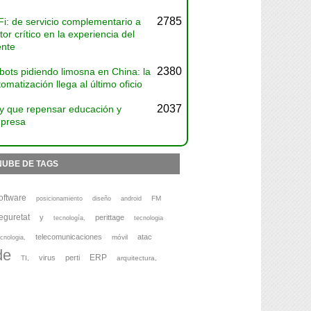
2785
Fi: de servicio complementario a
tor crítico en la experiencia del
ente
2380
bots pidiendo limosna en China: la
omatización llega al último oficio
2037
y que repensar educación y
presa
NUBE DE TAGS
oftware
FM
posicionamiento
diseño
android
eguretat
y
perittage
tecnología,
tecnologia
telecomunicaciones
atac
móvil
cnologia,
de
ERP
virus
perti
TI,
arquitectura,