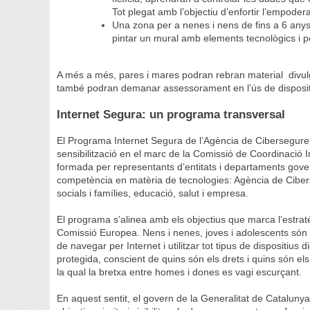
Tot plegat amb l’objectiu d’enfortir l’empode
Una zona per a nenes i nens de fins a 6 any
pintar un mural amb elements tecnològics i p
A més a més, pares i mares podran rebran material divulgati
també podran demanar assessorament en l’ús de dispositi
Internet Segura: un programa transversal
El Programa Internet Segura de l’Agència de Ciberseguret
sensibilització en el marc de la Comissió de Coordinació
formada per representants d’entitats i departaments gover
competència en matèria de tecnologies: Agència de Ciberse
socials i famílies, educació, salut i empresa.
El programa s’alinea amb els objectius que marca l’estratè
Comissió Europea. Nens i nenes, joves i adolescents són el
de navegar per Internet i utilitzar tot tipus de dispositius d
protegida, conscient de quins són els drets i quins són els
la qual la bretxa entre homes i dones es vagi escurçant.
En aquest sentit, el govern de la Generalitat de Cataluny