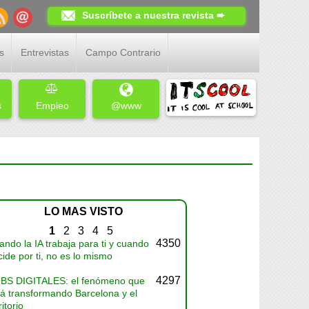
Suscríbete a nuestra revista ➨
s
Entrevistas
Campo Contrario
s
Empleo
@www
LO MAS VISTO
1
2
3
4
5
4350
ndo la IA trabaja para ti y cuando
ide por ti, no es lo mismo
4297
BS DIGITALES: el fenómeno que
tá transformando Barcelona y el
ritorio