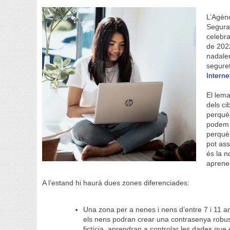
L’Agènc
Segura
celebra
de 2022
nadalen
seguret
Intern
El lema
dels ci
perquè 
podem t
perquè 
pot ass
és la n
aprene
A l’estand hi haurà dues zones diferenciades:
Una zona per a nenes i nens d’entre 7 i 11 a
els nens podran crear una contrasenya robust
fictícia, aprendran a controlar les dades que