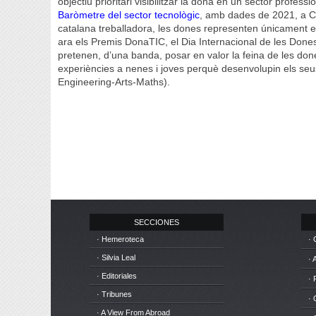
objectiu prioritari visibilitzar la dona en un sector profes
Baròmetre del sector tecnològic
, amb dades de 2021, a Ca
catalana treballadora, les dones representen únicament el 
ara els Premis DonaTIC, el Dia Internacional de les Dones
pretenen, d’una banda, posar en valor la feina de les done
experiències a nenes i joves perquè desenvolupin els se
Engineering-Arts-Maths).
SECCIONES
· Hemeroteca
· 
· Silvia Leal
· 
· Editoriales
· 
· Tribunes
·
· A View From Abroad