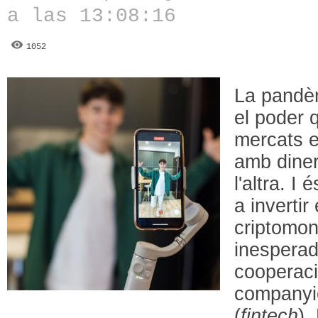
a las 13:08:16
1052
La pandèm
el poder 
mercats e
amb diner
l'altra. 
a invertir
criptomon
inesperad
cooperac
companyie
(
fintech
).