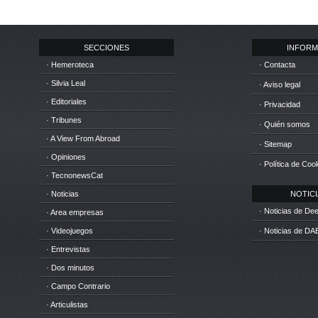
SECCIONES
INFORM
· Hemeroteca
· Contacta
· Silvia Leal
· Aviso legal
· Editoriales
· Privacidad
· Tribunes
· Quién somos
· A View From Abroad
· Sitemap
· Opiniones
· Política de Coo
· TecnonewsCat
· Noticias
NOTICIA
· Noticias de D
· Area empresas
· Videojuegos
· Noticias de DA
· Entrevistas
· Dos minutos
· Campo Contrario
· Articulistas