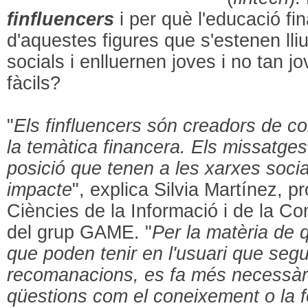
finfluencers
i per què l'educació f
d'aquestes figures que s'estenen lli
socials i enlluernen joves i no tan j
fàcils?
"
Els finfluencers són creadors de c
la temàtica financera. Els missatges
posició que tenen a les xarxes socia
impacte
", explica Silvia Martínez, p
Ciències de la Informació i de la Co
del grup GAME. "
Per la matèria de q
que poden tenir en l'usuari que segu
recomanacions, es fa més necessàri
qüestions com el coneixement o la 