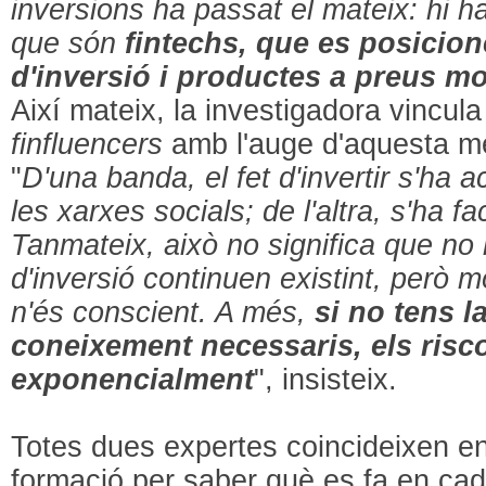
inversions ha passat el mateix: hi h
que són
fintechs, que es posicio
d'inversió i productes a preus mo
Així mateix, la investigadora vincul
finfluencers
amb l'auge d'aquesta me
"
D'una banda, el fet d'invertir s'ha a
les xarxes socials; de l'altra, s'ha fa
Tanmateix, això no significa que no h
d'inversió continuen existint, però 
n'és conscient. A més,
si no tens l
coneixement necessaris, els risc
exponencialment
", insisteix.
Totes dues expertes coincideixen en
formació per saber què es fa en ca