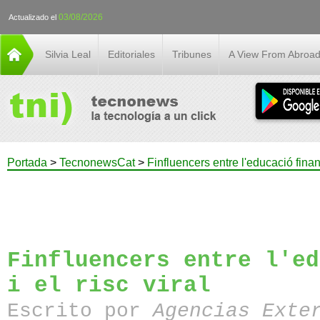
03/08/2026
Actualizado el
Silvia Leal
Editoriales
Tribunes
A View From Abroa
Portada
>
TecnonewsCat
>
Finfluencers entre l'educació financ
Finfluencers entre l'ed
i el risc viral
Escrito por
Agencias Exte