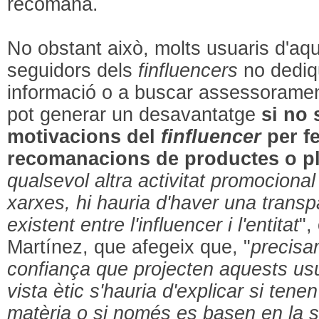
recomana.
No obstant això, molts usuaris d'aqu
seguidors dels
finfluencers
no dediq
informació o a buscar assessorament
pot generar un desavantatge
si no 
motivacions del
finfluencer
per f
recomanacions de productes o p
qualsevol altra activitat promocional 
xarxes, hi hauria d'haver una transp
existent entre l'influencer i l'entitat
",
Martínez, que afegeix que, "
precisam
confiança que projecten aquests usu
vista ètic s'hauria d'explicar si te
matèria o si només es basen en la s