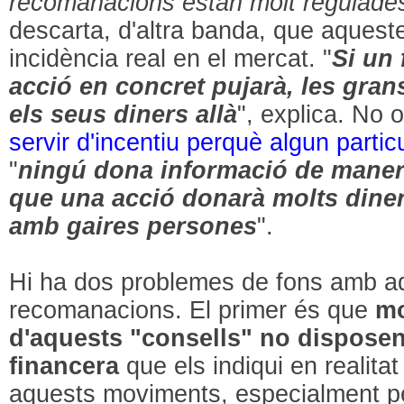
recomanacions estan molt regulade
descarta, d'altra banda, que aqueste
incidència real en el mercat. "
Si un 
acció en concret pujarà, les gra
els seus diners allà
", explica. No 
servir d'incentiu perquè algun partic
"
ningú dona informació de manera
que una acció donarà molts diner
amb gaires persones
".
Hi ha dos problemes de fons amb aq
recomanacions. El primer és que
mo
d'aquests "consells" no dispose
financera
que els indiqui en realita
aquests moviments, especialment per 