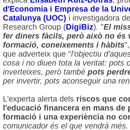
d'Economia i Empresa de la Unive
Catalunya (UOC)
i investigadora de
Research Group (
DigiBiz
). "
El mis
fer diners fàcils, però això no és v
formació, coneixements i hàbits
"
que adverteix que "
l'objectiu d'aqu
cosa i no diuen tota la veritat: pots 
inverteixes, però també
pots perdr
per invertir, pots aconseguir una r
L'experta alerta dels
riscos que com
l'educació financera en mans de
formació i una experiència no co
comunicador és el que vendrà més