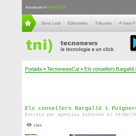
03/08/2026
Actualizado el
Silvia Leal
Editoriales
Tribunes
A View 
Portada
>
TecnonewsCat
>
Els consellers Bargalló
Els consellers Bargalló i Puigner
Escrito por
Agencias Externas
el 24/09/20
1384