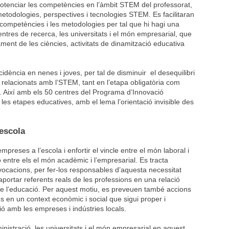
 potenciar les competències en l’àmbit STEM del professorat,
todologies, perspectives i tecnologies STEM. Es facilitaran
 competències i les metodologies per tal que hi hagi una
tres de recerca, les universitats i el món empresarial, que
ment de les ciències, activitats de dinamització educativa
cidència en nenes i joves, per tal de disminuir el desequilibri
relacionats amb l’STEM, tant en l’etapa obligatòria com
ri. Així amb els 50 centres del Programa d’Innovació
 les etapes educatives, amb el lema l’orientació invisible des
’escola
empreses a l’escola i enfortir el vincle entre el món laboral i
 entre els el món acadèmic i l’empresarial. Es tracta
vocacions, per fer-los responsables d’aquesta necessitat
ortar referents reals de les professions en una relació
de l’educació. Per aquest motiu, es preveuen també accions
 en un context econòmic i social que sigui proper i
ió amb les empreses i indústries locals.
ministració, les universitats i el món empresarial en aquest