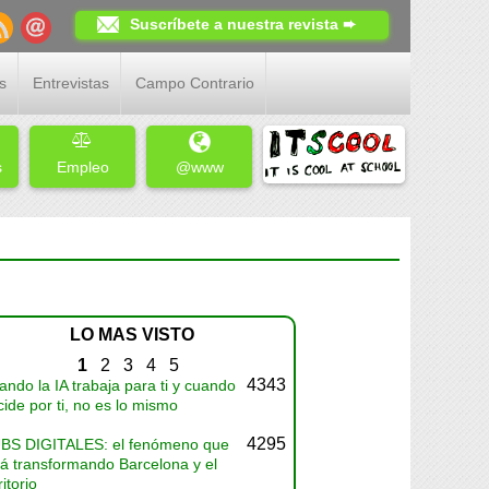
Suscríbete a nuestra revista ➨
s
Entrevistas
Campo Contrario
s
Empleo
@www
LO MAS VISTO
1
2
3
4
5
4343
ndo la IA trabaja para ti y cuando
ide por ti, no es lo mismo
4295
BS DIGITALES: el fenómeno que
tá transformando Barcelona y el
ritorio