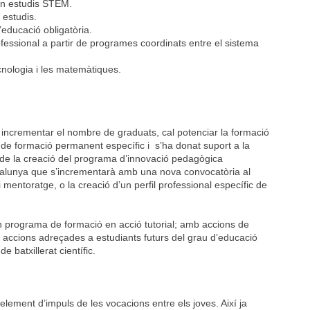
en estudis STEM.
estudis.
’educació obligatòria.
rofessional a partir de programes coordinats entre el sistema
ecnologia i les matemàtiques.
 incrementar el nombre de graduats, cal potenciar la formació
de formació permanent específic i s’ha donat suport a la
és de la creació del programa d’innovació pedagògica
talunya que s’incrementarà amb una nova convocatòria al
 mentoratge, o la creació d’un perfil professional específic de
n programa de formació en acció tutorial; amb accions de
 accions adreçades a estudiants futurs del grau d’educació
e batxillerat científic.
lement d’impuls de les vocacions entre els joves. Així ja