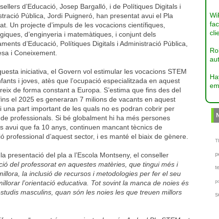
sellers d’Educació, Josep Bargalló, i de Polítiques Digitals i
Wi
tració Pública, Jordi Puigneró, han presentat avui el Pla
fac
. Un projecte d’impuls de les vocacions científiques,
cli
giques, d’enginyeria i matemàtiques, i conjunt dels
ments d’Educació, Polítiques Digitals i Administració Pública,
Ro
esa i Coneixement.
aut
esta iniciativa, el Govern vol estimular les vocacions STEM
Ha
nfants i joves, atès que l’ocupació especialitzada en aquest
em
reix de forma constant a Europa. S’estima que fins des del
fins el 2025 es generaran 7 milions de vacants en aquest
 i una part important de les quals no es podran cobrir per
de professionals. Si bé globalment hi ha més persones
es avui que fa 10 anys, continuen mancant tècnics de
ó professional d’aquest sector, i es manté el biaix de gènere.
TI
la presentació del pla a l’Escola Montseny, el conseller
p
ació del professorat en aquestes matèries, que tingui més i
t
llora, la inclusió de recursos i metodologies per fer el seu
illorar l’orientació educativa. Tot sovint la manca de noies és
p
tudis masculins, quan són les noies les que treuen millors
s