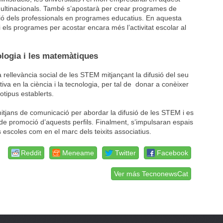
multinacionals. També s’apostarà per crear programes de
ció dels professionals en programes educatius. En aquesta
 els programes per acostar encara més l’activitat escolar al
nologia i les matemàtiques
rellevància social de les STEM mitjançant la difusió del seu
sitiva en la ciència i la tecnologia, per tal de donar a conèixer
eotipus establerts.
itjans de comunicació per abordar la difusió de les STEM i es
t de promoció d’aquests perfils. Finalment, s’impulsaran espais
s escoles com en el marc dels teixits associatius.
Reddit
Meneame
Twitter
Facebook
Ver más TecnonewsCat