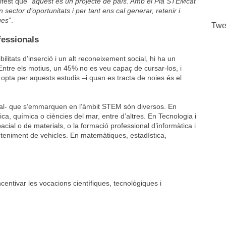
fest que “
aquest és un projecte de país. Amb el Pla STEMcat
ector d’oportunitats i per tant ens cal generar, retenir i
ues
”.
Twe
fessionals
litats d’inserció i un alt reconeixement social, hi ha un
Entre els motius, un 45% no es veu capaç de cursar-los, i
opta per aquests estudis –i quan es tracta de noies és el
onal- que s’emmarquen en l’àmbit STEM són diversos. En
ica, química o ciències del mar, entre d’altres. En Tecnologia i
cial o de materials, o la formació professional d’informàtica i
anteniment de vehicles. En matemàtiques, estadística,
entivar les vocacions científiques, tecnològiques i