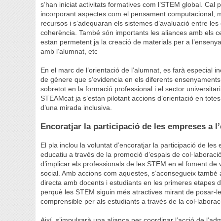
s’han iniciat activitats formatives com l’STEM global. Cal
incorporant aspectes com el pensament computacional, me
recursos i s’adequaran els sistemes d’avaluació entre les
coherència. També són importants les aliances amb els cen
estan permetent ja la creació de materials per a l’ensenya
amb l’alumnat, etc
En el marc de l’orientació de l’alumnat, es farà especial in
de gènere que s’evidencia en els diferents ensenyaments 
sobretot en la formació professional i el sector universita
STEAMcat ja s’estan pilotant accions d’orientació en totes
d’una mirada inclusiva.
Encoratjar la participació de les empreses a l
El pla inclou la voluntat d’encoratjar la participació de les 
educatiu a través de la promoció d’espais de col·laboració
d’implicar els professionals de les STEM en el foment de 
social. Amb accions com aquestes, s’aconsegueix també ap
directa amb docents i estudiants en les primeres etapes 
perquè les STEM siguin més atractives mirant de posar-les
comprensible per als estudiants a través de la col·laborac
Així, s’impulsarà una aliança per coordinar l’acció de l’ad