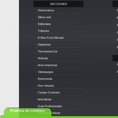
SECCIONES
· Hemeroteca
· 
· Silvia Leal
· 
· Editoriales
· 
· Tribunes
·
· A View From Abroad
· 
· Opiniones
· 
· TecnonewsCat
· Noticias
· 
· Area empresas
· Videojuegos
· 
· Entrevistas
· Dos minutos
· Campo Contrario
· Articulistas
· Guia Profesionales
Política de cookies
· TecnonewsWorld