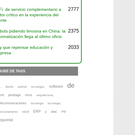
2777
Fi: de servicio complementario a
tor crítico en la experiencia del
ente
2375
bots pidiendo limosna en China: la
omatización llega al último oficio
2033
y que repensar educación y
presa
NUBE DE TAGS
de
software
,
diseño
android
tecnología,
erti
perittage
virus
arquitectura,
elecomunicaciones
tecnologia
tecnologia,
ERP
y
atac
móvil
FM
osicionamiento
eguretat