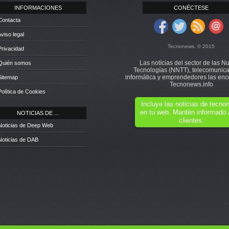
INFORMACIONES
CONÉCTESE
Contacta
Aviso legal
Tecnonews. © 2015
Privacidad
Las notícias del sector de las N
 Quién somos
Tecnologías (NNTT), telecomunica
informática y emprendedores las enc
Sitemap
Tecnonews.info
Política de Cookies
Incluye las noticias de tecn
en tu web. Mantén informado 
NOTICIAS DE ...
clientes.
Noticias de Deep Web
Noticias de DAB