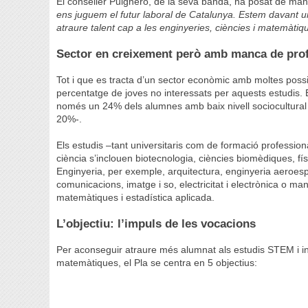
El conseller Puigneró, de la seva banda, ha posat de mani
ens juguem el futur laboral de Catalunya. Estem davant un s
atraure talent cap a les enginyeries, ciències i matemàtiq
Sector en creixement però amb manca de pro
Tot i que es tracta d’un sector econòmic amb moltes possibi
percentatge de joves no interessats per aquests estudis. 
només un 24% dels alumnes amb baix nivell sociocultural 
20%-.
Els estudis –tant universitaris com de formació professi
ciència s’inclouen biotecnologia, ciències biomèdiques, fís
Enginyeria, per exemple, arquitectura, enginyeria aeroespa
comunicacions, imatge i so, electricitat i electrònica o m
matemàtiques i estadística aplicada.
L’objectiu: l’impuls de les vocacions
Per aconseguir atraure més alumnat als estudis STEM i inc
matemàtiques, el Pla se centra en 5 objectius: