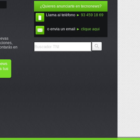
¿Quieres anunciarte en tecnonews?
Llama al teléfono
► 93 459 18 69
o envia un email
► clique aqui
uevas
ciones,
ontarás en
onews
a tus