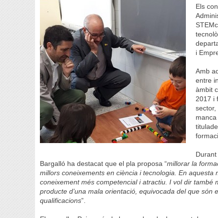
Els con
Adminis
STEMcat
tecnolò
departa
i Empr
Amb aqu
entre i
àmbit c
2017 i 
sector,
manca 
titulad
formaci
Durant 
Bargalló ha destacat que el pla proposa “
millorar la form
millors coneixements en ciència i tecnologia. En aquesta mi
coneixement més competencial i atractiu. I vol dir també m
producte d’una mala orientació, equivocada del que són es
qualificacions
”.