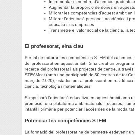
Incrementar el nombre d’alumnes graduats 
Augmentar la proporció de dones en aquests 
Millorar les competències d’aquest àmbit en l
Millorar l’orientació personal, acadèmica i p
educatiu i les empreses
Transmetre el valor social de la ciència, la t
El professorat, eina clau
Per tal de millorar les competències STEM dels alumnes i
del professorat en aquest àmbit. S’ha creat un programa 
recerca del professorat i als projectes de centre, a trav
STEAMcat (amb una participació de 50 centres de tot Ca
març de 2.020), estades per al professorat en residència i
ciència, tecnologia i matemàtiques.
S’impulsarà l’orientació educativa en aquest àmbit amb u
promoció; una plataforma amb materials i recursos; i amb
infantil i primària per potenciar l’accés des de la modalitat d
Potenciar les competències STEM
La formació del professorat ha de permetre esdevenir un e