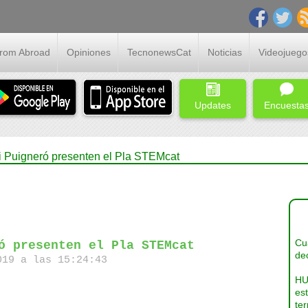
From Abroad
Opiniones
TecnonewsCat
Noticias
Videojuego
Updates
Encuesta
 i Puigneró presenten el Pla STEMcat
Cua
ó presenten el Pla STEMcat
dec
19 a las 15:24:43
HU
es
ter