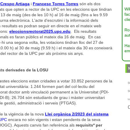
 Crespo Artiaga
i
Francesc Torres Torres
són els dos
Wi
ts que opten a rector de la UPC en les eleccions que tindran
fac
l 13 de maig (des de les 10 h) al 16 de maig (fins a les 9.59
cli
 urna electrònica. L'acte d'escrutini i la informació dels
 resultats es podran seguir en directe en el mateix web
Ro
ions:
eleccionsrectorat2025.upc.edu
. Els resultats
aut
onals es faran públics el mateix dia 16 de maig. En cas
-hi una segona volta, les votacions tindran lloc del 27 de
Ha
0.00 h) al 30 de maig (9.59 h) i el mateix dia 30 es coneixerà
em
del rector de la UPC per als pròxims sis anys.
ts derivades de la LOSU
estes eleccions estan cridades a votar 33.852 persones de la
s
at universitària: 1.244 formen part del col·lectiu del
s
orat doctor amb vinculació permanent a la Universitat (PDI-
PDI-B); 26.704 són estudiants de grau i màster universitari
te
de gestió, administració i serveis (PTGAS).
e la vigència de la nova
Llei orgànica 2/2023 del sistema
UPC
encara no són vigents i estan pendents de la seva
 (DOGC). Aquests canvis fan referència als
requisits* per