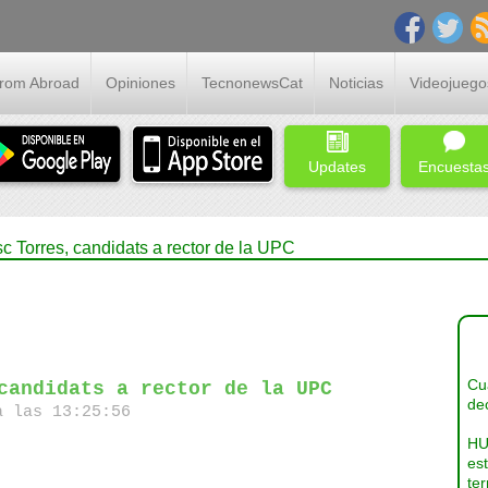
From Abroad
Opiniones
TecnonewsCat
Noticias
Videojuego
Updates
Encuesta
c Torres, candidats a rector de la UPC
Cua
candidats a rector de la UPC
dec
a las 13:25:56
HU
es
ter