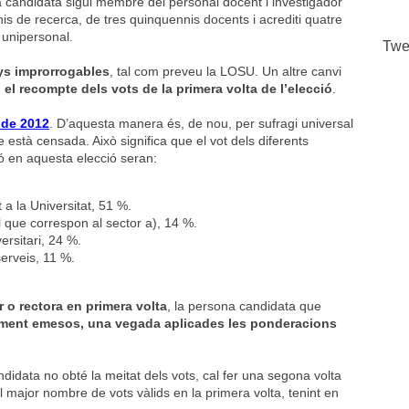
a candidata sigui membre del personal docent i investigador
s de recerca, de tres quinquennis docents i acrediti quatre
 unipersonal.
Twe
ys improrrogables
, tal com preveu la LOSU. Un altre canvi
 el recompte dels vots de la primera volta de l’elecció
.
 de 2012
. D’aquesta manera és, de nou, per sufragi universal
e està censada. Això significa que el vot dels diferents
ió en aquesta elecció seran:
a la Universitat, 51 %.
l que correspon al sector a), 14 %.
ersitari, 24 %.
serveis, 11 %.
 o rectora en primera volta
, la persona candidata que
idament emesos, una vegada aplicades les ponderacions
didata no obté la meitat dels vots, cal fer una segona volta
 major nombre de vots vàlids en la primera volta, tenint en