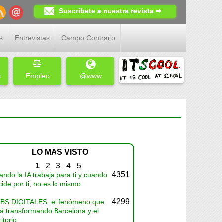
Suscríbete a nuestra revista ➨
s
Entrevistas
Campo Contrario
s
Empleo
@www
LO MAS VISTO
1
2
3
4
5
4351
ndo la IA trabaja para ti y cuando
ide por ti, no es lo mismo
4299
BS DIGITALES: el fenómeno que
tá transformando Barcelona y el
ritorio