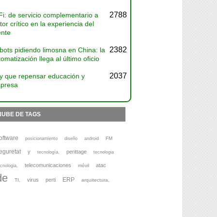
2788
Fi: de servicio complementario a
tor crítico en la experiencia del
ente
2382
bots pidiendo limosna en China: la
omatización llega al último oficio
2037
y que repensar educación y
presa
NUBE DE TAGS
oftware
FM
posicionamiento
diseño
android
eguretat
y
perittage
tecnología,
tecnologia
telecomunicaciones
atac
móvil
cnologia,
de
ERP
virus
perti
TI,
arquitectura,