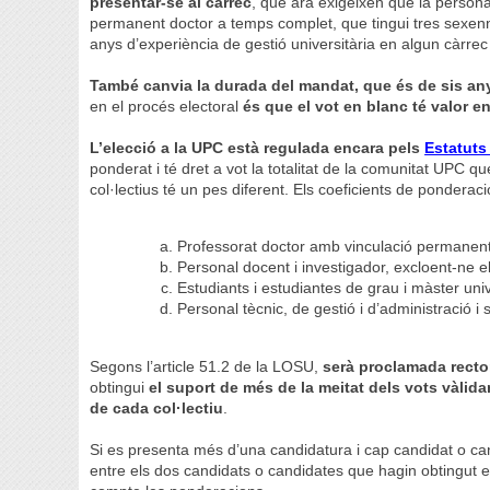
presentar-se al càrrec
, que ara exigeixen que la person
permanent doctor a temps complet, que tingui tres sexenni
anys d’experiència de gestió universitària en algun càrrec
També canvia la durada del mandat, que és de sis an
en el procés electoral
és que el vot en blanc té valor en
L’elecció a la UPC està regulada encara pels
Estatuts
ponderat i té dret a vot la totalitat de la comunitat UPC qu
col·lectius té un pes diferent. Els coeficients de ponderac
Professorat doctor amb vinculació permanent 
Personal docent i investigador, excloent-ne e
Estudiants i estudiantes de grau i màster univ
Personal tècnic, de gestió i d’administració i 
Segons l’article 51.2 de la LOSU,
serà proclamada rector
obtingui
el suport de més de la meitat dels vots vàl
de cada col·lectiu
.
Si es presenta més d’una candidatura i cap candidat o can
entre els dos candidats o candidates que hagin obtingut el