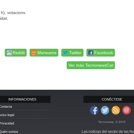
h): votacions.
idat.
Reddit
Meneame
Twitter
Facebook
Ver más TecnonewsCat
INFORMACIONES
CONÉCTESE
Contacta
Aviso legal
Tecnonews. © 2015
Privacidad
Las notícias del sector de las N
 Quién somos