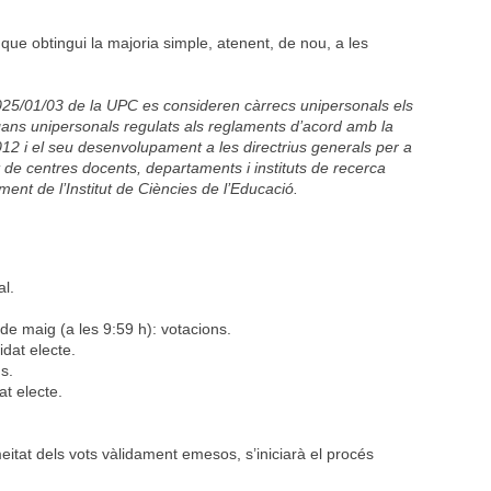
que obtingui la majoria simple, atenent, de nou, a les
.
2025/01/03 de la UPC es consideren càrrecs unipersonals els
gans unipersonals regulats als reglaments d’acord amb la
2012 i el seu desenvolupament a les directrius generals per a
 de centres docents, departaments i instituts de recerca
ament de l’Institut de Ciències de l’Educació.
al.
 de maig (a les 9:59 h): votacions.
dat electe.
s.
at electe.
itat dels vots vàlidament emesos, s’iniciarà el procés