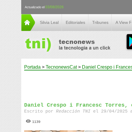
03/08/2026
Actualizado el
Silvia Leal
Editoriales
Tribunes
A View 
Portada
>
TecnonewsCat
>
Daniel Crespo i Frances
Daniel Crespo i Francesc Torres, 
Escrito por
Redacción TNI
el 29/04/2025 
1139