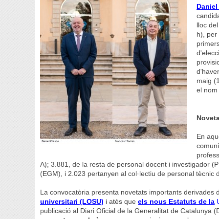
Daniel
candida
lloc de
h), per
primers
d'elecc
provisi
d'haver
maig (1
el nom 
Noveta
En aqu
comunit
profess
A); 3.881, de la resta de personal docent i investigador (
(EGM), i 2.023 pertanyen al col·lectiu de personal tècnic 
La convocatòria presenta novetats importants derivades d
universitari (LOSU)
i atès que
els nous Estatuts de la
publicació al Diari Oficial de la Generalitat de Catalunya