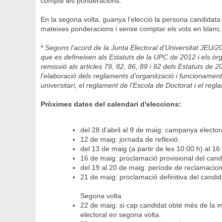
compte les ponderacions.
En la segona volta, guanya l’elecció la persona candidata 
mateixes ponderacions i sense comptar els vots en blanc
*
Segons l’acord de la Junta Electoral d’Universitat JEU/
que es defineixen als Estatuts de la UPC de 2012 i els òr
remissió als articles 79, 82, 86, 89 i 92 dels Estatuts de 
l’elaboració dels reglaments d’organització i funcionament
universitari, el reglament de l’Escola de Doctorat i el regl
Pròximes dates del calendari d'eleccions:
del 28 d'abril al 9 de maig: campanya elector
12 de maig: jornada de reflexió.
del 13 de maig (a partir de les 10:00 h) al 16
16 de maig: proclamació provisional del candi
del 19 al 20 de maig: període de reclamacion
21 de maig: proclamació definitiva del candid
Segona volta
22 de maig: si cap candidat obté més de la me
electoral en segona volta.