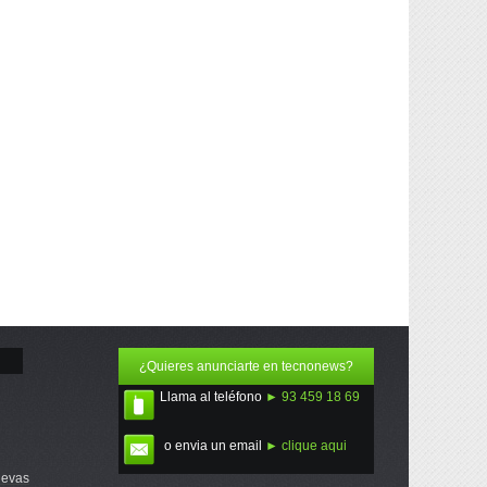
¿Quieres anunciarte en tecnonews?
Llama al teléfono
► 93 459 18 69
o envia un email
► clique aqui
uevas