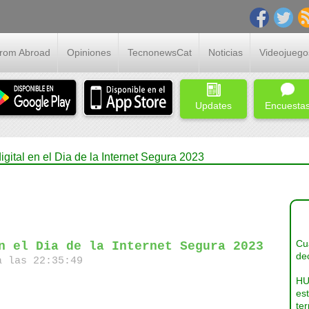
From Abroad
Opiniones
TecnonewsCat
Noticias
Videojuego
Updates
Encuesta
digital en el Dia de la Internet Segura 2023
Cua
n el Dia de la Internet Segura 2023
dec
a las 22:35:49
HU
es
ter