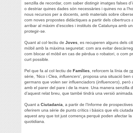
senzilla de recordar, com saber distingir imatges falses d
o destriar quines dades són necessàries i quines no a l’ho
nous recursos per a docents, amb materials sobre ciberseg
com noves propostes didàctiques a partir dels cibertrucs a
arribar al màxim d’escoles i instituts de Catalunya amb un
protegir-se.
Quant al col·lectiu de
Joves
, es recuperen alguns dels cibe
mòbil amb la màxima seguretat: com ara evitar descàrreg
com blocar el mòbil en cas de pèrdua o robatori, o com pr
curt possible.
Pel que fa al col·lectiu de
Famílies
, reforcem la línia de
r
sèrie, ‘Nico i Clea,
influencers
’, proposa una situació ben
germans que volen ser influenciadors (
influencers
), però 
amb el parer del pare i de la mare. Una manera senzilla de 
d’aquest relat breu, que també tindrà una versió animad
Quant a
Ciutadania
, a partir de l’Informe de prospectiv
oferirem una sèrie de punts crítics i bàsics que els ciuta
aquest any que tot just comença perquè poden afectar la 
quotidiana.