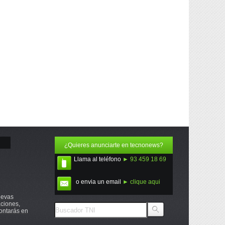
¿Quieres anunciarte en tecnonews?
Llama al teléfono
► 93 459 18 69
o envia un email
► clique aqui
uevas
ciones,
ontarás en