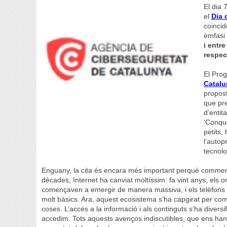
El dia 
el
Dia 
coincid
èmfasi 
i entr
respec
El Prog
Catal
propost
que pre
d’enti
‘Conque
petits,
l’autop
tecnolo
Enguany, la cita és encara més important perquè commemo
dècades, Internet ha canviat moltíssim: fa vint anys, els o
començaven a emergir de manera massiva, i els telèfons 
molt bàsics. Ara, aquest ecosistema s’ha capgirat per co
coses. L’accés a la informació i als continguts s’ha diversi
accedim. Tots aquests avenços indiscutibles, que ens han fa