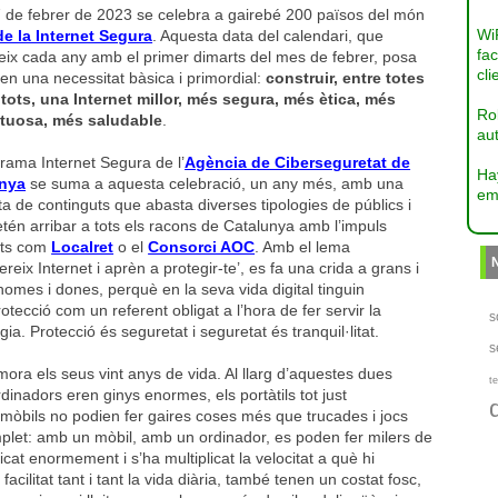
7 de febrer de 2023 se celebra a gairebé 200 països del món
Wi
de la Internet Segura
. Aquesta data del calendari, que
fac
eix cada any amb el primer dimarts del mes de febrer, posa
cli
en una necessitat bàsica i primordial:
construir, entre totes
e tots, una Internet millor, més segura, més ètica, més
Ro
tuosa, més saludable
.
aut
rama Internet Segura de l’
Agència de Ciberseguretat de
Ha
unya
se suma a aquesta celebració, un any més, amb una
em
a de continguts que abasta diverses tipologies de públics i
tén arribar a tots els racons de Catalunya amb l’impuls
tats com
Localret
o el
Consorci AOC
. Amb el lema
reix Internet i aprèn a protegir-te’, es fa una crida a grans i
 homes i dones, perquè en la seva vida digital tinguin
rotecció com un referent obligat a l’hora de fer servir la
s
gia. Protecció és seguretat i seguretat és tranquil·litat.
s
ra els seus vint anys de vida. Al llarg d’aquestes dues
te
rdinadors eren ginys enormes, els portàtils tot just
mòbils no podien fer gaires coses més que trucades i jocs
mplet: amb un mòbil, amb un ordinador, es poden fer milers de
ficat enormement i s’ha multiplicat la velocitat a què hi
cilitat tant i tant la vida diària, també tenen un costat fosc,