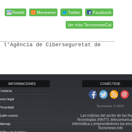
Reddit
Meneame
Twitter
Facebook
Ver más TecnonewsCat
e l'Agència de Ciberseguretat de
INFORMACIONES
CONÉCTESE
Contacta
Aviso legal
Tecnonews. © 2015
Privacidad
Las notícias del sector de las N
 Quién somos
Tecnologías (NNTT), telecomunica
informática y emprendedores las enc
Sitemap
Tecnonews.info