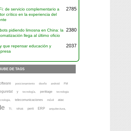
2785
Fi: de servicio complementario a
tor crítico en la experiencia del
ente
2380
bots pidiendo limosna en China: la
omatización llega al último oficio
2037
y que repensar educación y
presa
NUBE DE TAGS
oftware
FM
posicionamiento
diseño
android
eguretat
y
perittage
tecnología,
tecnologia
telecomunicaciones
atac
móvil
cnologia,
de
ERP
virus
perti
TI,
arquitectura,