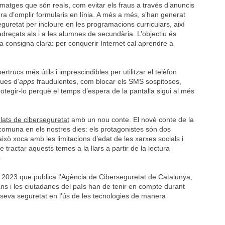
’imatges que són reals, com evitar els fraus a través d’anuncis
ra d’omplir formularis en línia. A més a més, s’han generat
uretat per incloure en les programacions curriculars, així
dreçats als i a les alumnes de secundària. L’objectiu és
a consigna clara: per conquerir Internet cal aprendre a
rtrucs més útils i imprescindibles per utilitzar el telèfon
ues d’
apps
fraudulentes, com blocar els SMS sospitosos,
otegir-lo perquè el temps d’espera de la pantalla sigui al més
elats de ciberseguretat
amb un nou conte. El novè conte de la
 comuna en els nostres dies: els protagonistes són dos
això xoca amb les limitacions d’edat de les xarxes socials i
tractar aquests temes a la llars a partir de la lectura
a.
es 2023 que publica l’Agència de Ciberseguretat de Catalunya,
dans i les ciutadanes del país han de tenir en compte durant
seva seguretat en l’ús de les tecnologies de manera