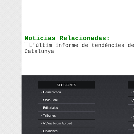
Noticias Relacionadas:
L'últim informe de tendències d
Catalunya
SECCIONES
· Hemeroteca
· 
· Silvia Leal
· 
· Editoriales
· 
· Tribunes
·
· A View From Abroad
· 
· Opiniones