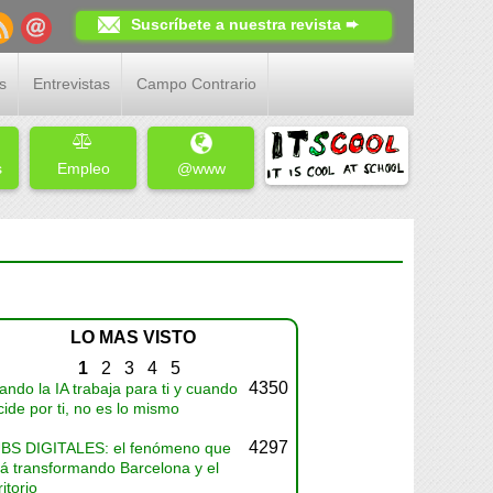
Suscríbete a nuestra revista ➨
s
Entrevistas
Campo Contrario
s
Empleo
@www
LO MAS VISTO
1
2
3
4
5
4350
ndo la IA trabaja para ti y cuando
ide por ti, no es lo mismo
4297
BS DIGITALES: el fenómeno que
tá transformando Barcelona y el
ritorio