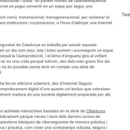
l reaccionar i lluitar: no parlem només de ciberdelinqüència
rnet es pugui convertir en un espai poc segur, poc
Twe
front comú, transnacional, transgeneracional, per reclamar el
rans institucions i corporacions, a l’hora d’atènyer una Internet
guretat de Catalunya es treballa per assolir aquests
, en un dia com avui, tots i totes sumem i aconseguim un espai
essària l’autoprotecció, i el lema d’enguany gira al voltant
-te’ és una crida perquè tothom, des dels més grans fins als
a no és possible sense tenir en compte una sèrie de
tat.
s’ha fet en edicions anteriors, des d’Internet Segura
l’empoderament digital d’uns quants col·lectius que cobreixen
italment madura és una societat digitalment preparada per als
s activitats interactives basades en la sèrie de
Cibertrucs
òdicament perquè nenes i nens dels darrers cursos de
qüestions bàsiques de ciberseguretat de manera pràctica i
ica i pràctica, com crear una contrasenya robusta, segura i