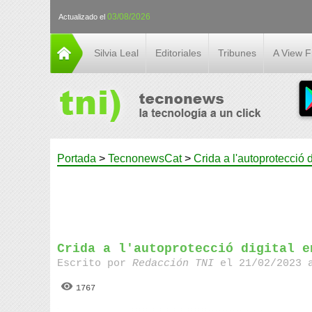
03/08/2026
Actualizado el
Silvia Leal
Editoriales
Tribunes
A View 
Portada
>
TecnonewsCat
>
Crida a l'autoprotecció 
Crida a l'autoprotecció digital e
Escrito por
Redacción TNI
el 21/02/2023 
1767