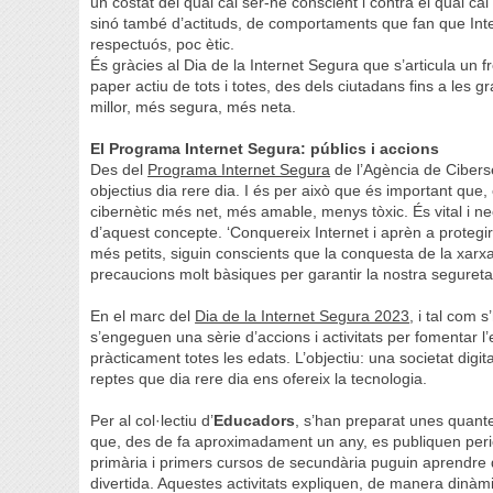
un costat del qual cal ser-ne conscient i contra el qual ca
sinó també d’actituds, de comportaments que fan que Inte
respectuós, poc ètic.
És gràcies al Dia de la Internet Segura que s’articula un 
paper actiu de tots i totes, des dels ciutadans fins a les g
millor, més segura, més neta.
El Programa Internet Segura: públics i accions
Des del
Programa Internet Segura
de l’Agència de Ciberse
objectius dia rere dia. I és per això que és important que
cibernètic més net, més amable, menys tòxic. És vital i nec
d’aquest concepte. ‘Conquereix Internet i aprèn a protegir
més petits, siguin conscients que la conquesta de la xarx
precaucions molt bàsiques per garantir la nostra segure
En el marc del
Dia de la Internet Segura 2023
, i tal com 
s’engeguen una sèrie d’accions i activitats per fomentar 
pràcticament totes les edats. L’objectiu: una societat dig
reptes que dia rere dia ens ofereix la tecnologia.
Per al col·lectiu d’
Educadors
, s’han preparat unes quante
que, des de fa aproximadament un any, es publiquen peri
primària i primers cursos de secundària puguin aprendre 
divertida. Aquestes activitats expliquen, de manera dinàm