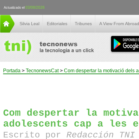
03/08/2026
Actualizado el
Silvia Leal
Editoriales
Tribunes
A View From Abroa
Portada
>
TecnonewsCat
>
Com despertar la motivació dels a
Com despertar la motiva
adolescents cap a les e
Escrito por
Redacción TN