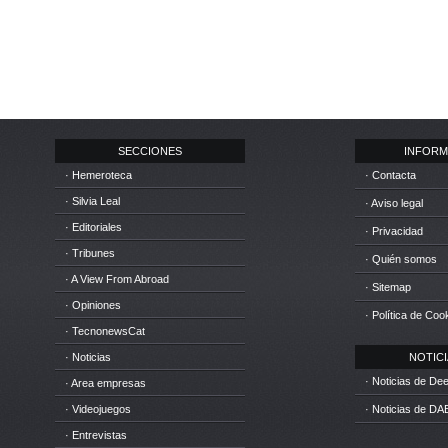
SECCIONES
INFORM
· Hemeroteca
· Contacta
· Silvia Leal
· Aviso legal
· Editoriales
· Privacidad
· Tribunes
· Quién somos
· A View From Abroad
· Sitemap
· Opiniones
· Política de Coo
· TecnonewsCat
· Noticias
NOTICIA
· Noticias de D
· Area empresas
· Videojuegos
· Noticias de DA
· Entrevistas