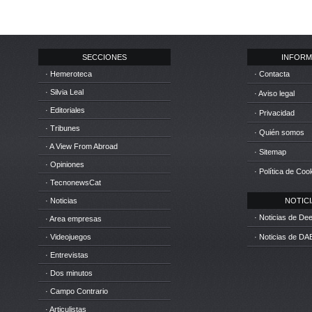
SECCIONES
INFORM
· Hemeroteca
· Contacta
· Silvia Leal
· Aviso legal
· Editoriales
· Privacidad
· Tribunes
· Quién somos
· A View From Abroad
· Sitemap
· Opiniones
· Política de Coo
· TecnonewsCat
· Noticias
NOTICIA
· Noticias de D
· Area empresas
· Videojuegos
· Noticias de DA
· Entrevistas
· Dos minutos
· Campo Contrario
· Articulistas