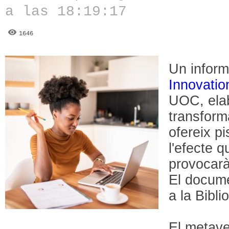
a las 18:19:17
1646
Un inform
Innovatio
UOC, elab
transform
ofereix p
l'efecte q
provocarà
El docum
a la Bibli
El metave