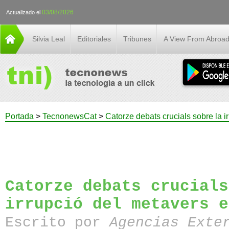
03/08/2026
Actualizado el
Silvia Leal
Editoriales
Tribunes
A View From Abroa
Portada
>
TecnonewsCat
>
Catorze debats crucials sobre la i
Catorze debats crucials
irrupció del metavers e
Escrito por
Agencias Exte