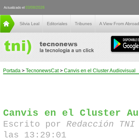
03/08/2026
Actualizado el
Silvia Leal
Editoriales
Tribunes
A View From Abroa
Portada
>
TecnonewsCat
>
Canvis en el Cluster Audiovisual
Canvis en el Cluster Au
Escrito por
Redacción TN
las 13:29:01