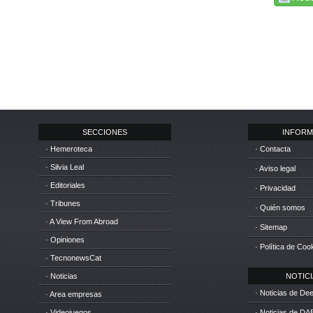
SECCIONES
INFORM
· Hemeroteca
· Contacta
· Silvia Leal
· Aviso legal
· Editoriales
· Privacidad
· Tribunes
· Quién somos
· A View From Abroad
· Sitemap
· Opiniones
· Política de Coo
· TecnonewsCat
· Noticias
NOTICIA
· Noticias de D
· Area empresas
· Videojuegos
· Noticias de DA