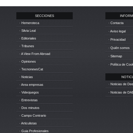
SECCIONES
INFORM
· Hemeroteca
· Contacta
· Silvia Leal
· Aviso legal
· Editoriales
· Privacidad
· Tribunes
· Quién somos
· A View From Abroad
· Sitemap
· Opiniones
· Política de Coo
· TecnonewsCat
· Noticias
NOTICIA
· Noticias de D
· Area empresas
· Videojuegos
· Noticias de DA
· Entrevistas
· Dos minutos
· Campo Contrario
· Articulistas
· Guia Profesionales