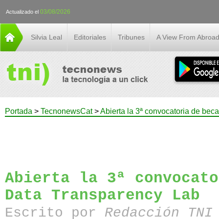
03/08/2026
Actualizado el
Silvia Leal
Editoriales
Tribunes
A View From Abroa
Portada
>
TecnonewsCat
>
Abierta la 3ª convocatoria de bec
Abierta la 3ª convocato
Data Transparency Lab
Escrito por
Redacción TN