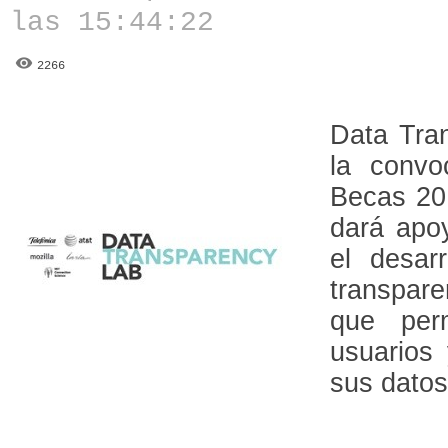
las 15:44:22
2266
Data Tra
la convo
Becas 20
dará apoy
el desar
transpar
que per
usuarios 
sus datos