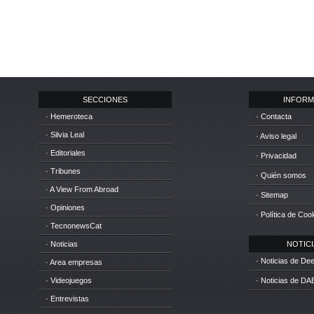
SECCIONES
INFORM
· Hemeroteca
· Contacta
· Silvia Leal
· Aviso legal
· Editoriales
· Privacidad
· Tribunes
· Quién somos
· A View From Abroad
· Sitemap
· Opiniones
· Política de Coo
· TecnonewsCat
· Noticias
NOTICIA
· Noticias de D
· Area empresas
· Videojuegos
· Noticias de DA
· Entrevistas