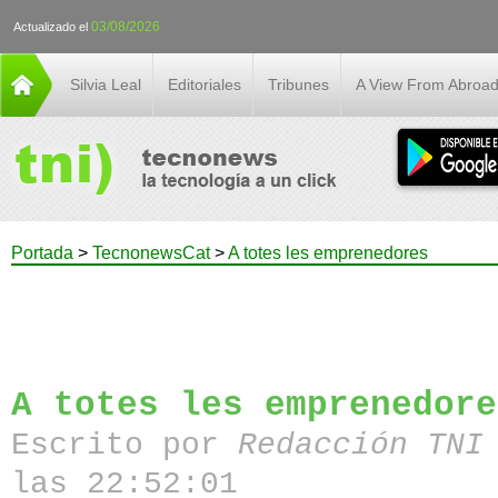
03/08/2026
Actualizado el
Silvia Leal
Editoriales
Tribunes
A View From Abroa
Portada
>
TecnonewsCat
>
A totes les emprenedores
A totes les emprenedore
Escrito por
Redacción TN
las 22:52:01