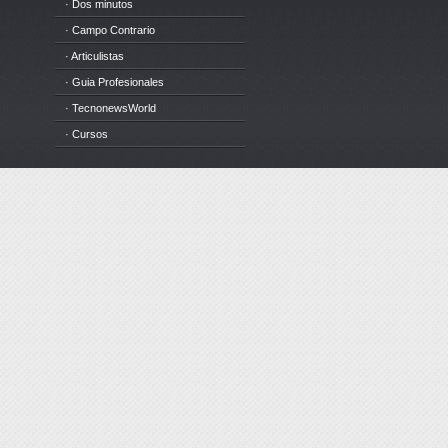
· Dos minutos
· Campo Contrario
· Articulistas
· Guia Profesionales
· TecnonewsWorld
· Cursos