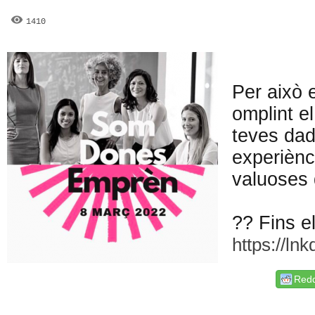
1410
Per això 
omplint e
teves dad
experiènci
valuoses
?? Fins e
https://ln
Redd