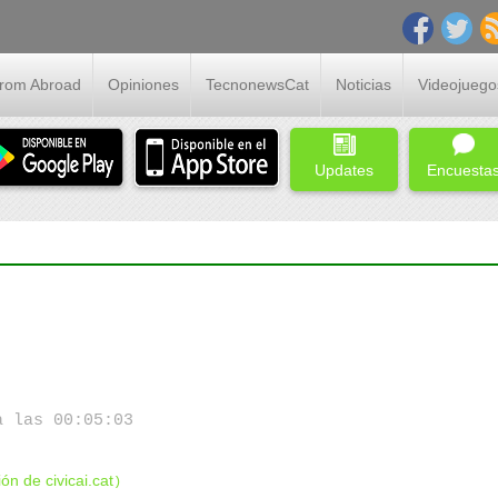
From Abroad
Opiniones
TecnonewsCat
Noticias
Videojuego
Updates
Encuesta
 las 00:05:03
ón de civicai.cat
)