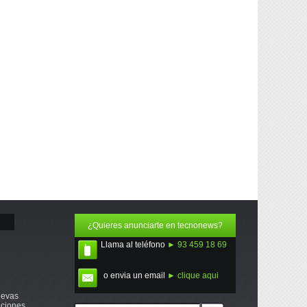
¿Quieres anunciarte en tecnonews?
Llama al teléfono
► 93 459 18 69
o envia un email
► clique aqui
uevas
ciones,