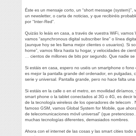
Éste es un mensaje corto, un “short message (system)”, 
un newsletter, o carta de noticias, y que recibiréis prob
por “Inter-Red”.
Quizás lo leáis en casa, a través de vuestra WiFi, vamos W
vamos “asynchronous digital subscriber line” o línea digi
(aunque hoy se les llama mejor clientes o usuarios). Si soi
home”, vamos fibra hasta tu hogar, y velocidades de cient
… cientos de millones de bits por segundo. Que nadie se
Si estáis en casa, espero no uséis un smartphone o fono e
es mejor la pantalla grande del ordenador, en pulgadas, 
serie y universal. Pantalla grande, pero no hace falta un
Si estáis en la calle o en el metro, en movilidad diríamos,
smart phone o la tablet conectados al 3G o 4G, es decir
de la tecnología wireless de los operadores de telecom . 
famoso GSM, vamos Global System for Mobile, que ahora 
de telecomunicaciones móvil universal” (que pretencioso
muchas tecnologías diferentes, demasiados nombres.
Ahora con el internet de las cosas y las smart cities todo s