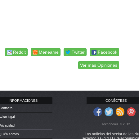
Reddit
Meneame
Twitter
Facebook
Ver más Opiniones
INFORMACIONES
CONÉCTESE
Contacta
Aviso legal
Tecnonews. © 2015
Privacidad
Las notícias del sector de las N
 Quién somos
Tecnologías (NNTT), telecomunica