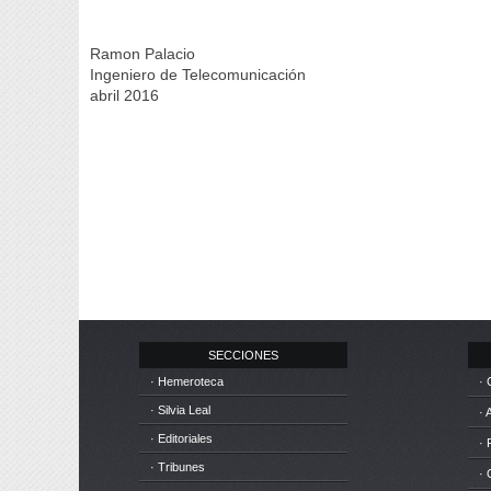
Ramon Palacio
Ingeniero de Telecomunicación
abril 2016
SECCIONES
· Hemeroteca
· 
· Silvia Leal
· 
· Editoriales
· 
· Tribunes
·