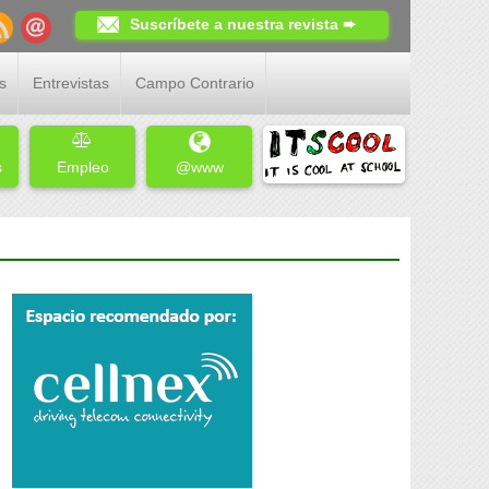
Suscríbete a nuestra revista ➨
s
Entrevistas
Campo Contrario
s
Empleo
@www