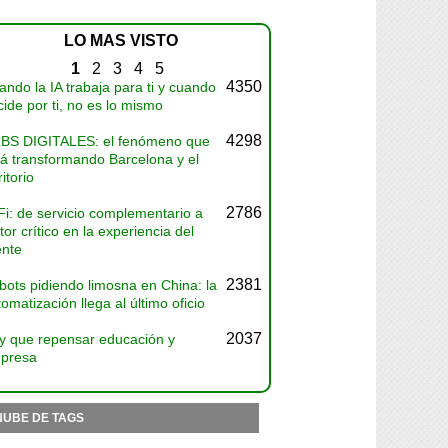
LO MAS VISTO
1
2
3
4
5
4350
ndo la IA trabaja para ti y cuando
ide por ti, no es lo mismo
4298
BS DIGITALES: el fenómeno que
tá transformando Barcelona y el
ritorio
2786
Fi: de servicio complementario a
tor crítico en la experiencia del
ente
2381
bots pidiendo limosna en China: la
omatización llega al último oficio
2037
y que repensar educación y
presa
NUBE DE TAGS