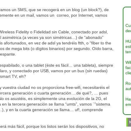
vamos un SMS, que se recogerá en un blog (un block?), de
ablemente en un mail, vamos un correo, por Internet, vamos
Cua
dec
ireless Fidelity o Fidelidad sin Cable, conectado por adsl,
tal asimétrica (a veces ya son simétricas…) de “abonado”
HU
s afortunados, en vez de adsl ya tendréis ftth, o “fiber to the
es
os de mega bits (o dígitos binarios) por segundo. Oído barra,
ter
 espante.
Wi
spabilado, o una tablet (éste es fácil… una tableta), siempre
fac
claro, y conectado por USB, vamos por un bus (sin ruedas)
cli
a smart TV, eh?
Ro
 y vuestra ciudad no os proporciona free-wifi, necesitaréis el
aut
 tercera generación o cuarta generación….de qué?, … pues
No os asustéis, es simplemente una evolución de la 2G, el
Ha
en la tercera generación se llama “umts”, vamos ´”sistema
em
…), y en la cuarta generación se llama… uf!, comprende
erá más fácil, porque los listos serán los dispositivos, no