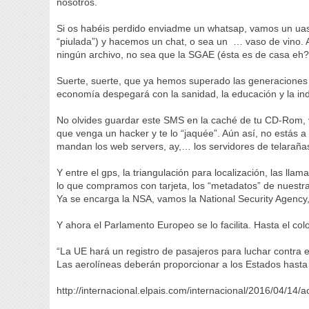
nosotros.
Si os habéis perdido enviadme un whatsap, vamos un uasa
“piulada”) y hacemos un chat, o sea un … vaso de vino. 
ningún archivo, no sea que la SGAE (ésta es de casa eh?) 
Suerte, suerte, que ya hemos superado las generaciones 
economía despegará con la sanidad, la educación y la ind
No olvides guardar este SMS en la caché de tu CD-Rom, 
que venga un hacker y te lo “jaquée”. Aún así, no estás a 
mandan los web servers, ay,… los servidores de telarañ
Y entre el gps, la triangulación para localización, las l
lo que compramos con tarjeta, los “metadatos” de nuestr
Ya se encarga la NSA, vamos la National Security Agency
Y ahora el Parlamento Europeo se lo facilita. Hasta el co
“La UE hará un registro de pasajeros para luchar contra e
Las aerolíneas deberán proporcionar a los Estados hasta 
http://internacional.elpais.com/internacional/2016/04/1