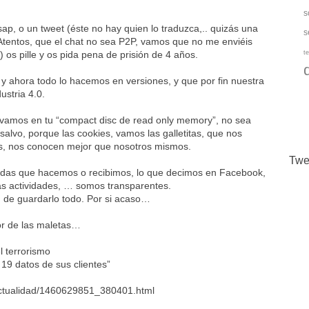
s
p, o un tweet (éste no hay quien lo traduzca,.. quizás una
s
Atentos, que el chat no sea P2P, vamos que no me enviéis
os pille y os pida pena de prisión de 4 años.
te
y ahora todo lo hacemos en versiones, y que por fin nuestra
ustria 4.0.
vamos en tu “compact disc de read only memory”, no sea
salvo, porque las cookies, vamos las galletitas, que nos
as, nos conocen mejor que nosotros mismos.
Twe
lamadas que hacemos o recibimos, lo que decimos en Facebook,
as actividades, … somos transparentes.
, de guardarlo todo. Por si acaso…
lor de las maletas…
l terrorismo
19 datos de sus clientes”
4/actualidad/1460629851_380401.html