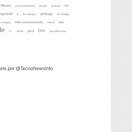
oftware
FM
posicionamiento
diseño
android
eguretat
y
perittage
tecnología,
tecnologia
telecomunicaciones
atac
móvil
cnologia,
de
ERP
virus
perti
TI,
arquitectura,
ets por @TecnoNewsInfo