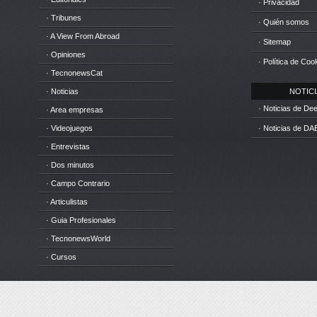
· Privacidad
· Tribunes
· Quién somos
· A View From Abroad
· Sitemap
· Opiniones
· Política de Coo
· TecnonewsCat
· Noticias
NOTICIA
· Noticias de D
· Area empresas
· Videojuegos
· Noticias de DA
· Entrevistas
· Dos minutos
· Campo Contrario
· Articulistas
· Guia Profesionales
· TecnonewsWorld
· Cursos