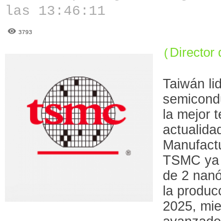
las 13:46:11
3793
Director 
(
Taiwán li
semicondu
la mejor 
actualida
Manufact
TSMC ya e
de 2 nanó
la produc
2025, mie