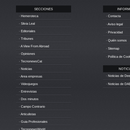
SECCIONES
INFORM
· Hemeroteca
· Contacta
· Silvia Leal
· Aviso legal
· Editoriales
· Privacidad
· Tribunes
· Quién somos
· A View From Abroad
· Sitemap
· Opiniones
· Política de Coo
· TecnonewsCat
· Noticias
NOTICIA
· Noticias de D
· Area empresas
· Videojuegos
· Noticias de DA
· Entrevistas
· Dos minutos
· Campo Contrario
· Articulistas
· Guia Profesionales
· TecnonewsWorld