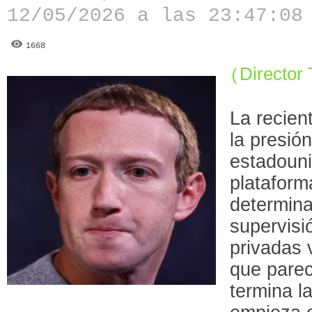
12/05/2026 a las 23:47:08
1668
Director
(
La recien
la presió
estadoun
plataform
determina
supervisi
privadas 
que pare
termina l