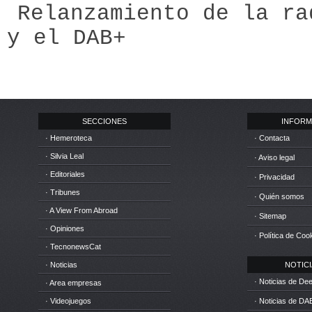
Relanzamiento de la ra
y el DAB+
SECCIONES
INFORM
· Hemeroteca
· Contacta
· Silvia Leal
· Aviso legal
· Editoriales
· Privacidad
· Tribunes
· Quién somos
· A View From Abroad
· Sitemap
· Opiniones
· Política de Coo
· TecnonewsCat
· Noticias
NOTICIA
· Noticias de D
· Area empresas
· Videojuegos
· Noticias de DA