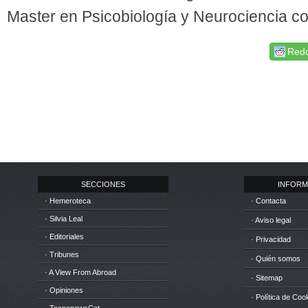
Master en Psicobiología y Neurociencia co
Redd
SECCIONES
INFORM
· Hemeroteca
· Contacta
· Silvia Leal
· Aviso legal
· Editoriales
· Privacidad
· Tribunes
· Quién somos
· A View From Abroad
· Sitemap
· Opiniones
· Política de Coo