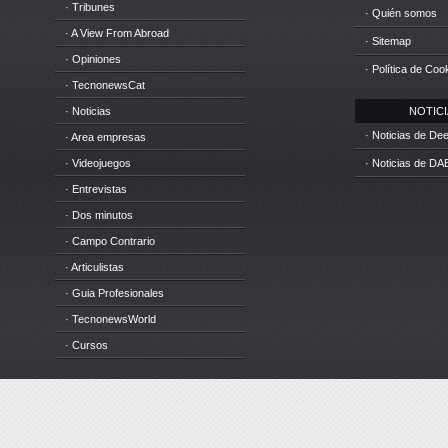
· Tribunes
· Quién somos
· A View From Abroad
· Sitemap
· Opiniones
· Política de Coo
· TecnonewsCat
· Noticias
NOTICIA
· Noticias de D
· Area empresas
· Videojuegos
· Noticias de DA
· Entrevistas
· Dos minutos
· Campo Contrario
· Articulistas
· Guia Profesionales
· TecnonewsWorld
· Cursos