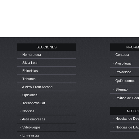
SECCIONES
INFORM
· Hemeroteca
· Contacta
· Silvia Leal
· Aviso legal
· Editoriales
· Privacidad
· Tribunes
· Quién somos
· A View From Abroad
· Sitemap
· Opiniones
· Política de Coo
· TecnonewsCat
· Noticias
NOTICIA
· Noticias de D
· Area empresas
· Videojuegos
· Noticias de DA
· Entrevistas