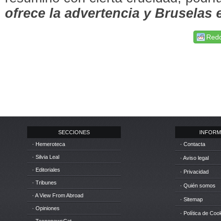
ofrece la advertencia y Bruselas 
Redd
SECCIONES
INFORM
· Hemeroteca
· Contacta
· Silvia Leal
· Aviso legal
· Editoriales
· Privacidad
· Tribunes
· Quién somos
· A View From Abroad
· Sitemap
· Opiniones
· Política de Coo