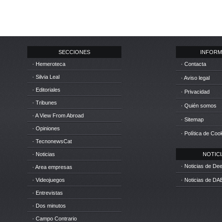
SECCIONES
INFORM
· Hemeroteca
· Contacta
· Silvia Leal
· Aviso legal
· Editoriales
· Privacidad
· Tribunes
· Quién somos
· A View From Abroad
· Sitemap
· Opiniones
· Política de Coo
· TecnonewsCat
· Noticias
NOTICIA
· Noticias de D
· Area empresas
· Videojuegos
· Noticias de DA
· Entrevistas
· Dos minutos
· Campo Contrario