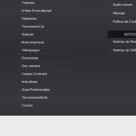
· Tribunes
· Quién somos
· A View From Abroad
· Sitemap
· Opiniones
· Política de Coo
· TecnonewsCat
· Noticias
NOTICIA
· Noticias de D
· Area empresas
· Videojuegos
· Noticias de DA
· Entrevistas
· Dos minutos
· Campo Contrario
· Articulistas
· Guia Profesionales
· TecnonewsWorld
· Cursos