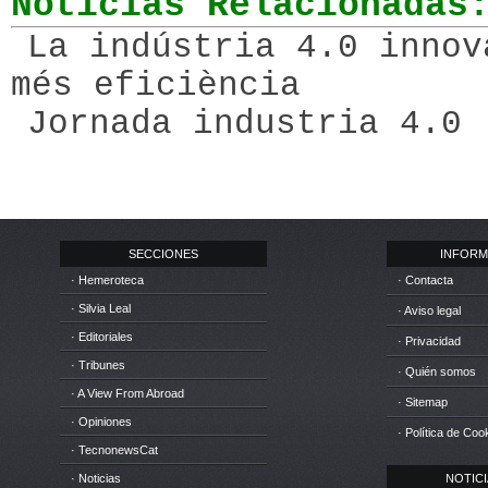
Noticias Relacionadas
La indústria 4.0 innov
més eficiència
Jornada industria 4.0
SECCIONES
INFORM
· Hemeroteca
· Contacta
· Silvia Leal
· Aviso legal
· Editoriales
· Privacidad
· Tribunes
· Quién somos
· A View From Abroad
· Sitemap
· Opiniones
· Política de Coo
· TecnonewsCat
· Noticias
NOTICIA