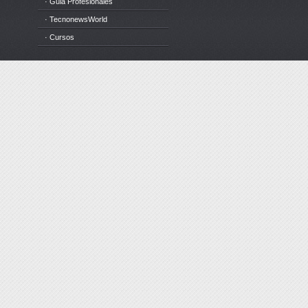
· Guia Profesionales
· TecnonewsWorld
· Cursos