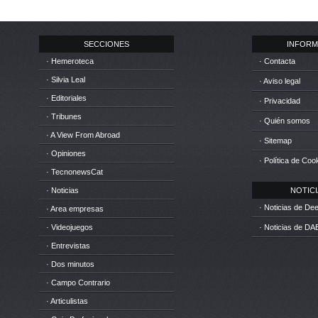
SECCIONES
INFORM
· Hemeroteca
· Contacta
· Silvia Leal
· Aviso legal
· Editoriales
· Privacidad
· Tribunes
· Quién somos
· A View From Abroad
· Sitemap
· Opiniones
· Política de Coo
· TecnonewsCat
· Noticias
NOTICIA
· Noticias de D
· Area empresas
· Videojuegos
· Noticias de DA
· Entrevistas
· Dos minutos
· Campo Contrario
· Articulistas