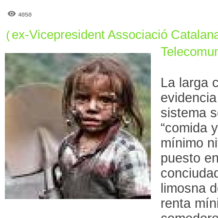
4050
ex-Vicepresident Associació Catalan
(
Telecomun
La larga 
evidencia
sistema s
“comida y
mínimo ni
puesto e
conciuda
limosna d
renta mín