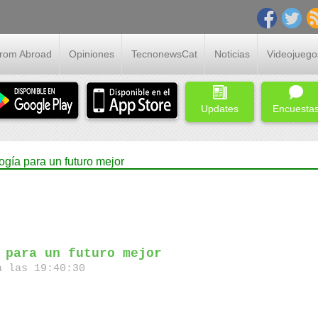
From Abroad
Opiniones
TecnonewsCat
Noticias
Videojuego
Updates
Encuesta
ogía para un futuro mejor
 para un futuro mejor
 las 19:40:30