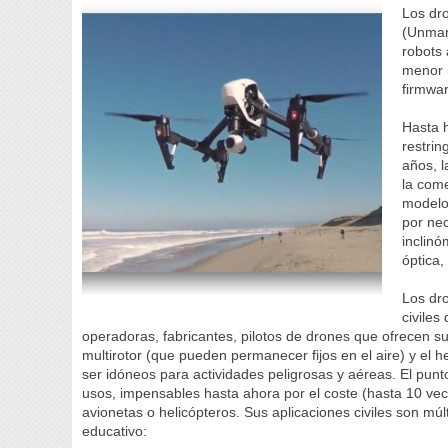
Los dr
(Unman
robots
menor i
firmwar
Hasta 
restrin
años, l
la come
modelo
por nec
inclin
óptica,
Los dr
civiles
operadoras, fabricantes, pilotos de drones que ofrecen s
multirotor (que pueden permanecer fijos en el aire) y el 
ser idóneos para actividades peligrosas y aéreas. El punt
usos, impensables hasta ahora por el coste (hasta 10 ve
avionetas o helicópteros. Sus aplicaciones civiles son múlt
educativo: