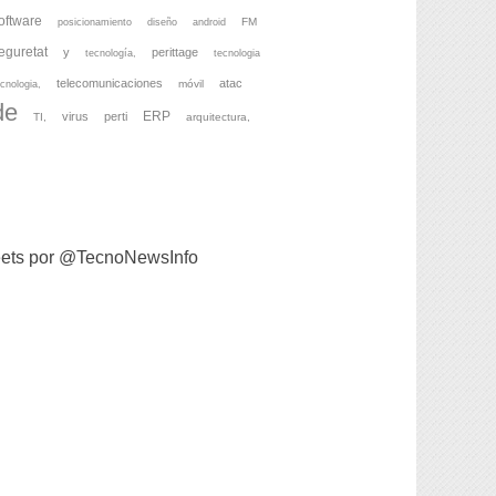
oftware
FM
posicionamiento
diseño
android
eguretat
y
perittage
tecnología,
tecnologia
telecomunicaciones
atac
móvil
cnologia,
de
ERP
virus
perti
TI,
arquitectura,
ets por @TecnoNewsInfo