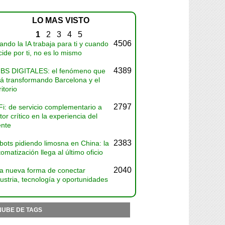
LO MAS VISTO
1
2
3
4
5
4506
ndo la IA trabaja para ti y cuando
ide por ti, no es lo mismo
4389
BS DIGITALES: el fenómeno que
tá transformando Barcelona y el
ritorio
2797
Fi: de servicio complementario a
tor crítico en la experiencia del
ente
2383
bots pidiendo limosna en China: la
omatización llega al último oficio
2040
a nueva forma de conectar
ustria, tecnología y oportunidades
NUBE DE TAGS