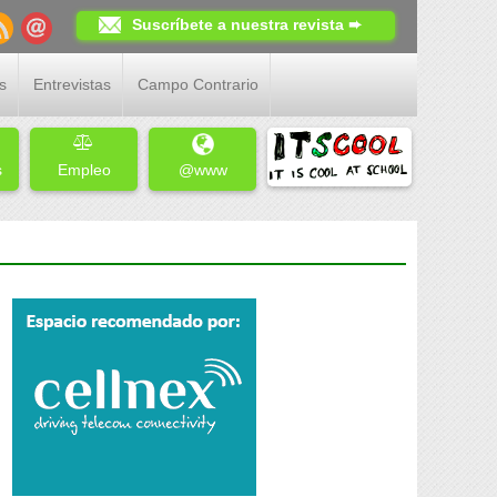
Suscríbete a nuestra revista ➨
s
Entrevistas
Campo Contrario
s
Empleo
@www