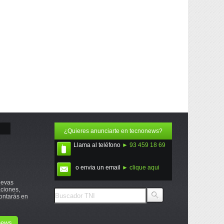
¿Quieres anunciarte en tecnonews?
Llama al teléfono
► 93 459 18 69
o envia un email
► clique aqui
uevas
ciones,
ontarás en
onews