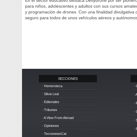
En el sector educativo destaca Deflydrone por ser pione
para niños, adolescentes y adultos con sus cursos amateur
y programación de drones. Con una finalidad divulgativa d
seguro para todos de unos vehículos aéreos y autónomos
SECCIONES
· Hemeroteca
· 
· Silvia Leal
· 
· Editoriales
· 
· Tribunes
·
· A View From Abroad
· 
· Opiniones
· 
· TecnonewsCat