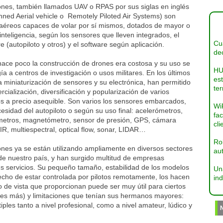
ones, también llamados UAV o RPAS por sus siglas en inglés
ned Aerial vehicle o Remotely Piloted Air Systems) son
 aéreos capaces de volar por sí mismos, dotados de mayor o
nteligencia, según los sensores que lleven integrados, el
Cua
e (autopiloto y otros) y el software según aplicación.
dec
hace poco la construcción de drones era costosa y su uso se
HU
gía a centros de investigación o usos militares. En los últimos
es
a miniaturización de sensores y su electrónica, han permitido
ter
rcialización, diversificación y popularización de varios
s a precio asequible. Son varios los sensores embarcados,
Wi
esidad del autopiloto o según su uso final: acelerómetros,
fac
ómetros, magnetómetro, sensor de presión, GPS, cámara
cli
 IR, multiespectral, optical flow, sonar, LIDAR…
Ro
ones ya se están utilizando ampliamente en diversos sectores
aut
 de nuestro país, y han surgido multitud de empresas
us servicios. Su pequeño tamaño, estabilidad de los modelos
Un
hecho de estar controlada por pilotos remotamente, los hacen
ind
o de vista que proporcionan puede ser muy útil para ciertos
ces más) y limitaciones que tenían sus hermanos mayores:
iples tanto a nivel profesional, como a nivel amateur, lúdico y