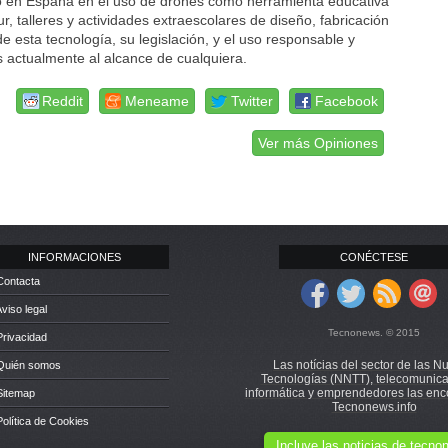
ro en España en el uso de drones como herramienta educativa
, talleres y actividades extraescolares de diseño, fabricación
e esta tecnología, su legislación, y el uso responsable y
 actualmente al alcance de cualquiera.
Reddit
Meneame
Twitter
Facebook
Ver más Opiniones
INFORMACIONES
CONÉCTESE
Contacta
Aviso legal
Tecnonews. © 2015
Privacidad
Las notícias del sector de las N
 Quién somos
Tecnologías (NNTT), telecomunica
informática y emprendedores las enc
Sitemap
Tecnonews.info
Política de Cookies
Incluye las noticias de tecn