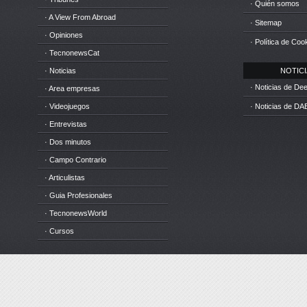
· Quién somos
· A View From Abroad
· Sitemap
· Opiniones
· Política de Coo
· TecnonewsCat
· Noticias
NOTICIA
· Noticias de D
· Area empresas
· Videojuegos
· Noticias de DA
· Entrevistas
· Dos minutos
· Campo Contrario
· Articulistas
· Guia Profesionales
· TecnonewsWorld
· Cursos