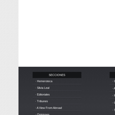
SECCIONES
· Hemeroteca
· 
· Silvia Leal
· 
· Editoriales
· 
· Tribunes
·
· A View From Abroad
· 
· Opiniones