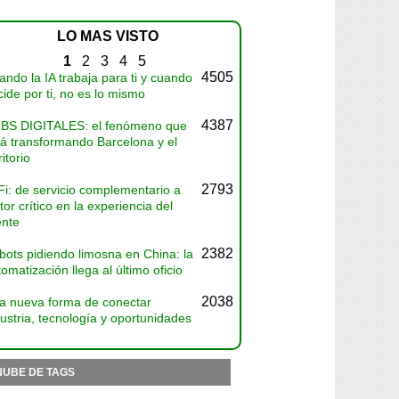
LO MAS VISTO
1
2
3
4
5
4505
ndo la IA trabaja para ti y cuando
ide por ti, no es lo mismo
4387
BS DIGITALES: el fenómeno que
tá transformando Barcelona y el
ritorio
2793
Fi: de servicio complementario a
tor crítico en la experiencia del
ente
2382
bots pidiendo limosna en China: la
omatización llega al último oficio
2038
a nueva forma de conectar
ustria, tecnología y oportunidades
NUBE DE TAGS