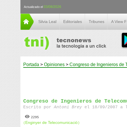
03/08/2026
Actualizado el
Silvia Leal
Editoriales
Tribunes
A View 
Portada
>
Opiniones
>
Congreso de Ingenieros de 
Congreso de Ingenieros de Telecom
Escrito por
Antoni Brey
el 18/09/2007 a l
2295
Enginyer de Telecomunicació
(
)