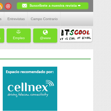
Suscríbete a nuestra revista ➨
s
Entrevistas
Campo Contrario
s
Empleo
@www