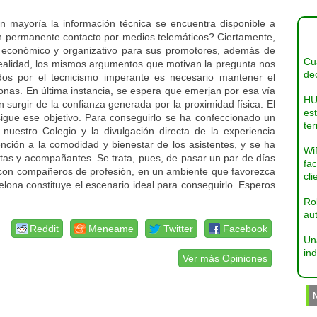
 mayoría la información técnica se encuentra disponible a
en permanente contacto por medios telemáticos? Ciertamente,
o económico y organizativo para sus promotores, además de
Cua
 realidad, los mismos argumentos que motivan la pregunta nos
dec
dos por el tecnicismo imperante es necesario mantener el
sonas. En última instancia, se espera que emerjan por esa vía
HU
surgir de la confianza generada por la proximidad física. El
es
gue ese objetivo. Para conseguirlo se ha confeccionado un
ter
nuestro Colegio y la divulgación directa de la experiencia
nción a la comodidad y bienestar de los asistentes, y se ha
Wi
stas y acompañantes. Se trata, pues, de pasar un par de días
fac
o con compañeros de profesión, en un ambiente que favorezca
cli
elona constituye el escenario ideal para conseguirlo. Esperos
Ro
aut
Reddit
Meneame
Twitter
Facebook
Un
ind
Ver más Opiniones