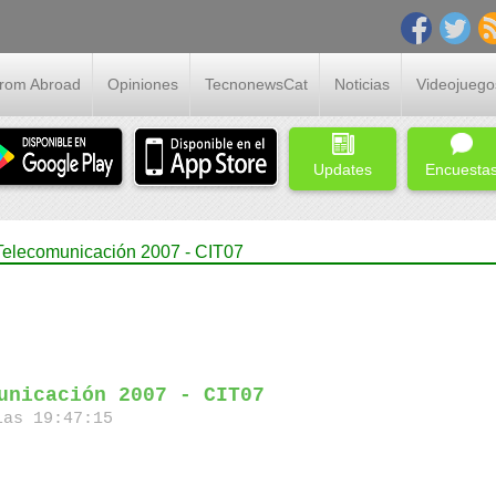
From Abroad
Opiniones
TecnonewsCat
Noticias
Videojuego
Updates
Encuesta
Telecomunicación 2007 - CIT07
unicación 2007 - CIT07
as 19:47:15