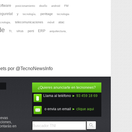
oftware
FM
posicionamiento
diseño
android
eguretat
y
perittage
tecnología,
tecnologia
telecomunicaciones
atac
móvil
cnologia,
de
ERP
virus
perti
TI,
arquitectura,
ets por @TecnoNewsInfo
¿Quieres anunciarte en tecnonews?
Llama al teléfono
► 93 459 18 69
o envia un email
► clique aqui
uevas
ciones,
ontarás en