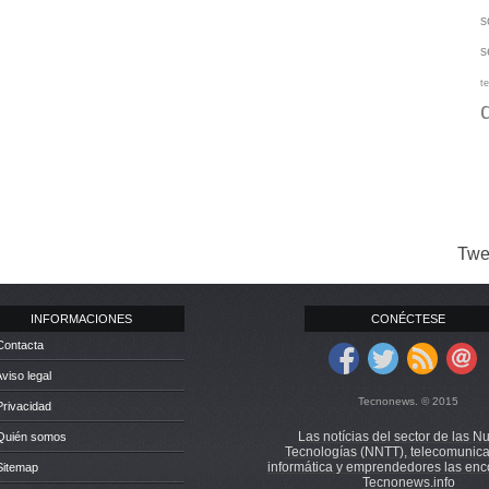
s
s
te
Twe
INFORMACIONES
CONÉCTESE
Contacta
Aviso legal
Tecnonews. © 2015
Privacidad
Las notícias del sector de las N
 Quién somos
Tecnologías (NNTT), telecomunica
informática y emprendedores las enc
Sitemap
Tecnonews.info