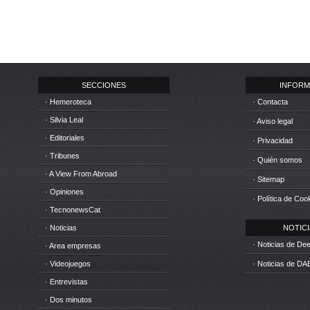
SECCIONES
INFORM
· Hemeroteca
· Contacta
· Silvia Leal
· Aviso legal
· Editoriales
· Privacidad
· Tribunes
· Quién somos
· A View From Abroad
· Sitemap
· Opiniones
· Política de Coo
· TecnonewsCat
· Noticias
NOTICIA
· Noticias de D
· Area empresas
· Videojuegos
· Noticias de DA
· Entrevistas
· Dos minutos