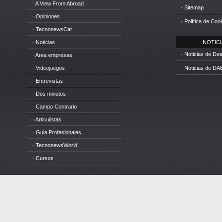
· A View From Abroad
· Sitemap
· Opiniones
· Política de Coo
· TecnonewsCat
· Noticias
NOTICIA
· Noticias de D
· Area empresas
· Videojuegos
· Noticias de DA
· Entrevistas
· Dos minutos
· Campo Contrario
· Articulistas
· Guia Profesionales
· TecnonewsWorld
· Cursos