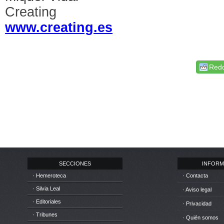
Creating
www.creating.es
Redd
SECCIONES
INFORM
· Hemeroteca
· Contacta
· Silvia Leal
· Aviso legal
· Editoriales
· Privacidad
· Tribunes
· Quién somos