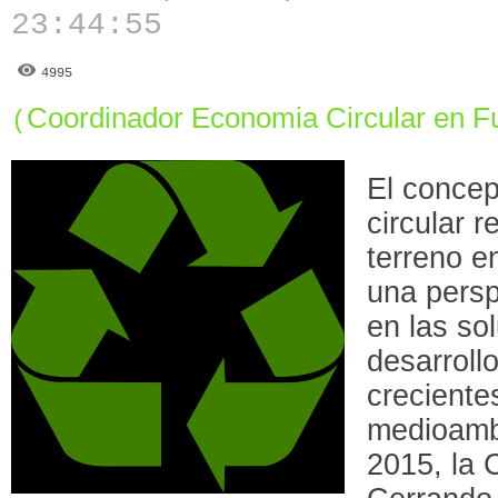
23:44:55
4995
Coordinador Economia Circular en Fu
(
El conce
circular 
terreno e
una persp
en las so
desarroll
creciente
medioambi
2015, la 