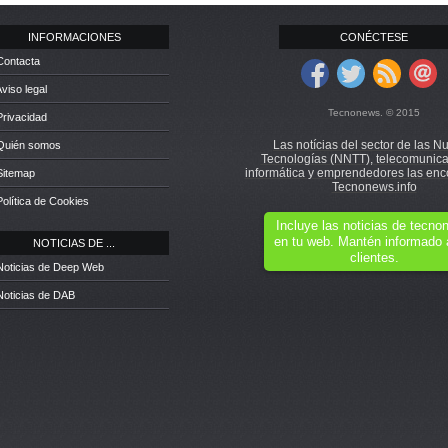
INFORMACIONES
CONÉCTESE
Contacta
Aviso legal
Tecnonews. © 2015
Privacidad
Las notícias del sector de las N
 Quién somos
Tecnologías (NNTT), telecomunica
informática y emprendedores las enc
Sitemap
Tecnonews.info
Política de Cookies
Incluye las noticias de tecn
en tu web. Mantén informado 
NOTICIAS DE ...
clientes.
Noticias de Deep Web
Noticias de DAB