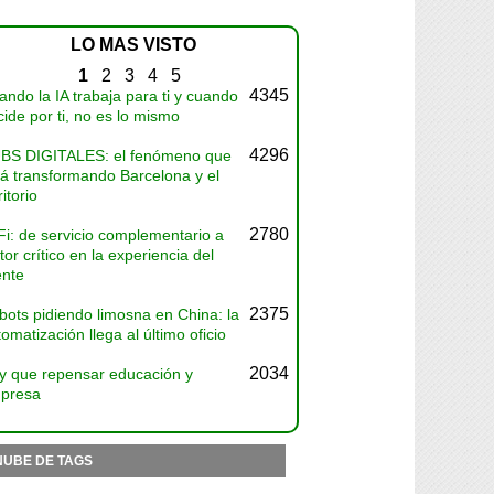
LO MAS VISTO
1
2
3
4
5
4345
ndo la IA trabaja para ti y cuando
ide por ti, no es lo mismo
4296
BS DIGITALES: el fenómeno que
tá transformando Barcelona y el
ritorio
2780
Fi: de servicio complementario a
tor crítico en la experiencia del
ente
2375
bots pidiendo limosna en China: la
omatización llega al último oficio
2034
y que repensar educación y
presa
NUBE DE TAGS