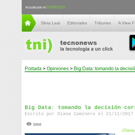
03/08/2026
Actualizado el
Silvia Leal
Editoriales
Tribunes
A View 
Portada
>
Opiniones
>
Big Data: tomando la decisió
Big Data: tomando la decisión cor
Escrito por
Diana Caminero
el 21/11/2017 
3950
Diana
(