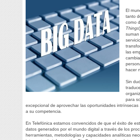
El mun
tanto d
como de
Things
suman a
servici
transfo
las emp
cambian
person
hacer 
Sin du
traduce
organiz
para so
excepcional de aprovechar las oportunidades intrínsecas a
a su competencia.
En Telefónica estamos convencidos de que el éxito de est
datos generados por el mundo digital a través de los pro
herramientas, metodologías y capacidades analíticas neces