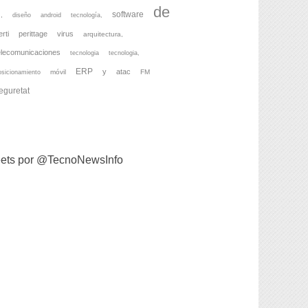
de
software
,
diseño
android
tecnología,
erti
perittage
virus
arquitectura,
elecomunicaciones
tecnologia
tecnologia,
ERP
y
atac
móvil
FM
osicionamiento
eguretat
ets por @TecnoNewsInfo