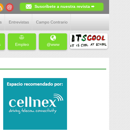
Suscríbete a nuestra revista ➨
s
Entrevistas
Campo Contrario
s
Empleo
@www