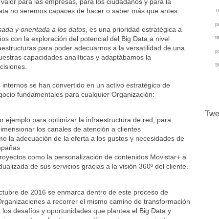
n valor para las empresas, para los ciudadanos y para la
ata no seremos capaces de hacer o saber más que antes.
TI
p
sada y orientada a los datos
, es una prioridad estratégica a
t
 con la exploración del potencial del Big Data a nivel
aestructuras para poder adecuarnos a la versatilidad de una
p
uestras capacidades analíticas y adaptábamos la
s
cisiones.
 internos se han convertido en un activo estratégico de
egocio fundamentales para cualquier Organización:
Twe
r ejemplo para optimizar la infraestructura de red, para
dimensionar los canales de atención a clientes
mo la adecuación de la oferta a los gustos y necesidades de
ampañas
proyectos como la personalización de contenidos Movistar+ a
dualizada de sus servicios gracias a la visión 360º del cliente.
 octubre de 2016 se enmarca dentro de este proceso de
Organizaciones a recorrer el mismo camino de transformación
s los desafíos y oportunidades que plantea el Big Data y