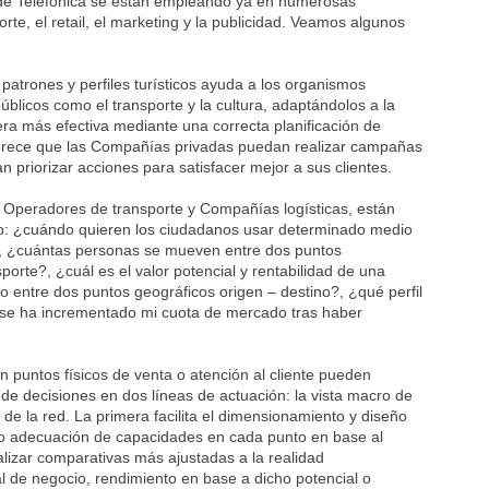
e Telefónica se están empleando ya en numerosas
rte, el retail, el marketing y la publicidad. Veamos algunos
atrones y perfiles turísticos ayuda a los organismos
públicos como el transporte y la cultura, adaptándolos a la
ra más efectiva mediante una correcta planificación de
vorece que las Compañías privadas puedan realizar campañas
priorizar acciones para satisfacer mejor a sus clientes.
Operadores de transporte y Compañías logísticas, están
o: ¿cuándo quieren los ciudadanos usar determinado medio
o?, ¿cuántas personas se mueven entre dos puntos
orte?, ¿cuál es el valor potencial y rentabilidad de una
do entre dos puntos geográficos origen – destino?, ¿qué perfil
, ¿se ha incrementado mi cuota de mercado tras haber
 puntos físicos de venta o atención al cliente pueden
de decisiones en dos líneas de actuación: la vista macro de
o de la red. La primera facilita el dimensionamiento y diseño
e o adecuación de capacidades en cada punto en base al
alizar comparativas más ajustadas a la realidad
l de negocio, rendimiento en base a dicho potencial o