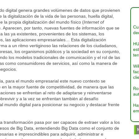
do digital genera grandes volúmenes de datos que provienen
e la digitalización de la vida de las personas, huella digital,
 la propia digitalización del mundo físico (
Internet of
Cua
). Aparecen, por tanto, nuevas fuentes de información que se
dec
 las ya existentes, provenientes de los sistemas, los
os, las aplicaciones empresariales… Esta digitalización
HU
rma a un ritmo vertiginoso las relaciones de los ciudadanos,
es
resas, los organismos públicos y la sociedad en su conjunto,
ter
do los modelos tradicionales de comunicación y el rol de las
as como consumidores de servicios, así como la manera de
Wi
negocios.
fac
cli
da, para el mundo empresarial este nuevo contexto se
 en la mayor fuente de competitividad, de manera que las
Ro
aciones se enfrentan al reto de adaptarse y reinventarse
aut
brevivir y a la vez se enfrentan también al desafío
l mundo digital para posicionar su negocio y destacar frente
Ha
em
a transformación pasa por ser capaces de extraer valor a los
cesos de Big Data, entendiendo Big Data como el conjunto de
arias e imprescindibles para adquirir, administrar e