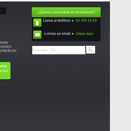
¿Quieres anunciarte en tecnonews?
Llama al teléfono
► 93 459 18 69
o envia un email
► clique aqui
uevas
ciones,
ontarás en
onews
a tus