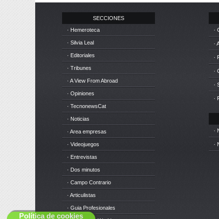
SECCIONES
· Hemeroteca
· 
· Silvia Leal
· 
· Editoriales
· 
· Tribunes
·
· A View From Abroad
· 
· Opiniones
· 
· TecnonewsCat
· Noticias
· 
· Area empresas
· Videojuegos
· 
· Entrevistas
· Dos minutos
· Campo Contrario
· Articulistas
· Guia Profesionales
Política de cookies