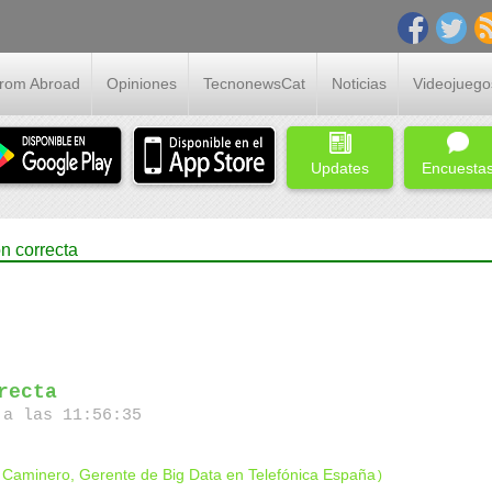
From Abroad
Opiniones
TecnonewsCat
Noticias
Videojuego
Updates
Encuesta
n correcta
recta
a las 11:56:35
 Caminero, Gerente de Big Data en Telefónica España
)