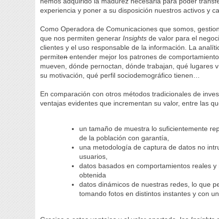
hemos adquirido la madurez necesaria para poder transfer
experiencia y poner a su disposición nuestros activos y c
Como Operadora de Comunicaciones que somos, gestiona
que nos permiten generar
Insights
de valor para el negoc
clientes y el uso responsable de la información. La anal
permite
n
entender mejor los patrones de comportamiento 
mueven, dónde pernoctan, dónde trabajan, qué lugares vis
su motivación, qué perfil sociodemográfico tienen…
En comparación con otros métodos tradicionales de inves
ventajas evidentes que incrementan su valor, entre las q
un tamaño de muestra lo suficientemente rep
de la población con garantía,
una metodología de captura de datos no intrus
usuarios,
datos basados en comportamientos reales y n
obtenida
datos dinámicos de nuestras redes, lo que pe
tomando fotos en distintos instantes y con un 