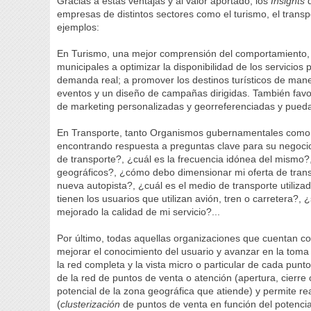
Gracias a estas ventajas y al valor aportado, los
Insights
d
empresas de distintos sectores como el turismo, el transpo
ejemplos:
En Turismo, una mejor comprensión del comportamiento, p
municipales a optimizar la disponibilidad de los servicios 
demanda real; a promover los destinos turísticos de mane
eventos y un diseño de campañas dirigidas. También fa
de marketing personalizadas y georreferenciadas y puedan 
En Transporte, tanto Organismos gubernamentales como 
encontrando respuesta a preguntas clave para su negoci
de transporte?, ¿cuál es la frecuencia idónea del mism
geográficos?, ¿cómo debo dimensionar mi oferta de transp
nueva autopista?, ¿cuál es el medio de transporte utiliza
tienen los usuarios que utilizan avión, tren o carretera?
mejorado la calidad de mi servicio?...
Por último, todas aquellas organizaciones que cuentan con
mejorar el conocimiento del usuario y avanzar en la toma 
la red completa y la vista micro o particular de cada punt
de la red de puntos de venta o atención (apertura, cierr
potencial de la zona geográfica que atiende) y permite re
(
clusterización
de puntos de venta en función del potencia