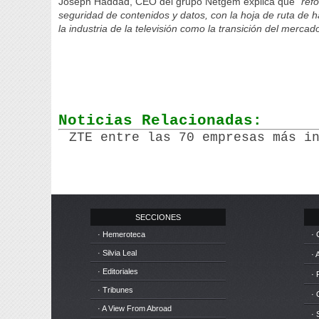
Joseph Haddad, CEO del grupo Netgem explica que “
ref
seguridad de contenidos y datos, con la hoja de ruta de
la industria de la televisión como la transición del mercado
Noticias Relacionadas:
ZTE entre las 70 empresas más i
SECCIONES
· Hemeroteca
· 
· Silvia Leal
· 
· Editoriales
· 
· Tribunes
·
· A View From Abroad
· 