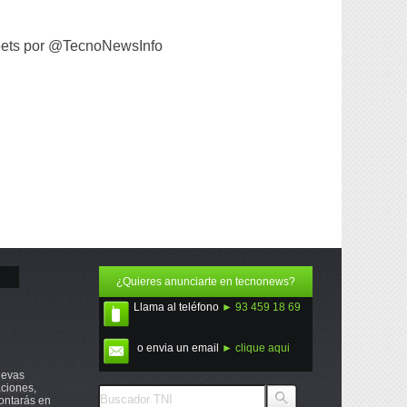
ets por @TecnoNewsInfo
¿Quieres anunciarte en tecnonews?
Llama al teléfono
► 93 459 18 69
o envia un email
► clique aqui
uevas
ciones,
ontarás en