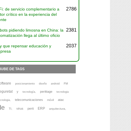
2786
Fi: de servicio complementario a
tor crítico en la experiencia del
ente
2381
bots pidiendo limosna en China: la
omatización llega al último oficio
2037
y que repensar educación y
presa
NUBE DE TAGS
oftware
FM
posicionamiento
diseño
android
eguretat
y
perittage
tecnología,
tecnologia
telecomunicaciones
atac
móvil
cnologia,
de
ERP
virus
perti
TI,
arquitectura,