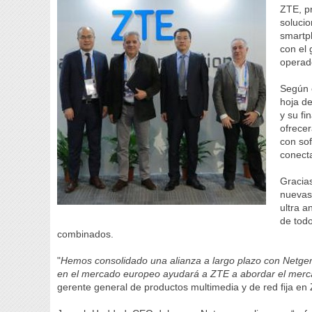
ZTE, p
solucio
smartp
con el
operad
Según 
hoja de
y su fi
ofrecer
con sof
conect
Gracias
nuevas 
ultra a
de todo
combinados.
"
Hemos consolidado una alianza a largo plazo con Netgem
en el mercado europeo ayudará a ZTE a abordar el merc
gerente general de productos multimedia y de red fija en