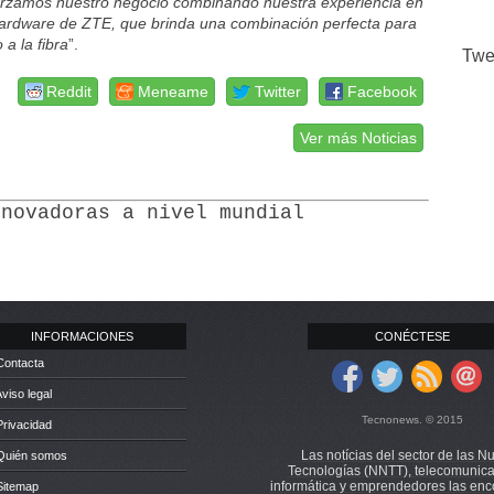
orzamos nuestro negocio combinando nuestra experiencia en
 hardware de ZTE, que brinda una combinación perfecta para
 a la fibra
”.
Twe
Reddit
Meneame
Twitter
Facebook
Ver más Noticias
nnovadoras a nivel mundial
INFORMACIONES
CONÉCTESE
Contacta
Aviso legal
Tecnonews. © 2015
Privacidad
Las notícias del sector de las N
 Quién somos
Tecnologías (NNTT), telecomunica
informática y emprendedores las enc
Sitemap