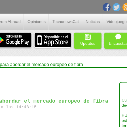
From Abroad
Opiniones
TecnonewsCat
Noticias
Videojuego
Updates
Encuesta
ara abordar el mercado europeo de fibra
Cua
abordar el mercado europeo de fibra
dec
a las 14:48:15
HU
es
ter