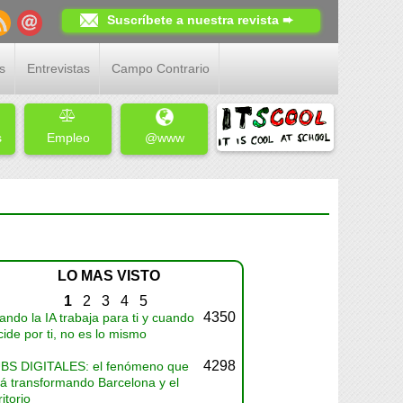
Suscríbete a nuestra revista ➨
s
Entrevistas
Campo Contrario
s
Empleo
@www
LO MAS VISTO
1
2
3
4
5
4350
ndo la IA trabaja para ti y cuando
ide por ti, no es lo mismo
4298
BS DIGITALES: el fenómeno que
tá transformando Barcelona y el
ritorio