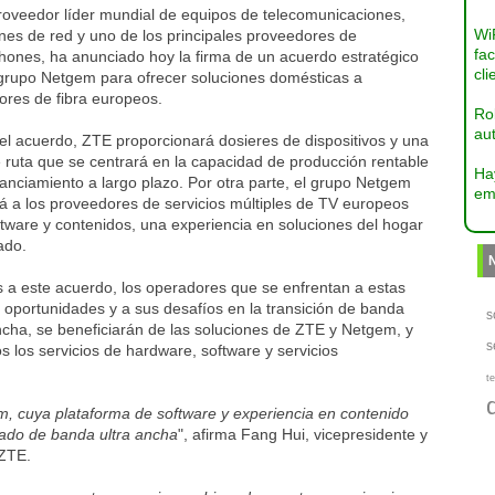
roveedor líder mundial de equipos de telecomunicaciones,
Wi
nes de red y uno de los principales proveedores de
fac
hones, ha anunciado hoy la firma de un acuerdo estratégico
cli
 grupo Netgem para ofrecer soluciones domésticas a
ores de fibra europeos.
Ro
aut
el acuerdo, ZTE proporcionará dosieres de dispositivos y una
 ruta que se centrará en la capacidad de producción rentable
Ha
nanciamiento a largo plazo. Por otra parte, el grupo Netgem
em
á a los proveedores de servicios múltiples de TV europeos
tware y contenidos, una experiencia en soluciones del hogar
ado.
 a este acuerdo, los operadores que se enfrentan a estas
oportunidades y a sus desafíos en la transición de banda
s
ncha, se beneficiarán de las soluciones de ZTE y Netgem, y
s
s los servicios de hardware, software y servicios
te
, cuya plataforma de software y experiencia en contenido
ado de banda ultra ancha
", afirma Fang Hui, vicepresidente y
 ZTE.