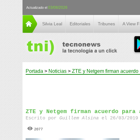
03/08/2026
Actualizado el
Silvia Leal
Editoriales
Tribunes
A View 
Portada
>
Noticias
>
ZTE y Netgem firman acuerdo p
ZTE y Netgem firman acuerdo para 
Escrito por
Guillem Alsina
el 26/03/2019 
2077