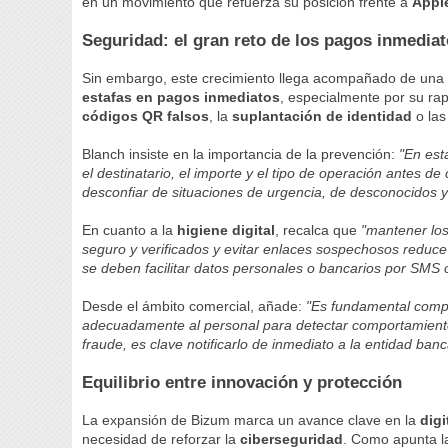
en un movimiento que refuerza su posición frente a
Appl
Seguridad: el gran reto de los pagos inmedia
Sin embargo, este crecimiento llega acompañado de una 
estafas en pagos inmediatos
, especialmente por su rapi
códigos QR falsos
, la
suplantación de identidad
o las
Blanch insiste en la importancia de la prevención:
"En est
el destinatario, el importe y el tipo de operación antes de
desconfiar de situaciones de urgencia, de desconocidos y 
En cuanto a la
higiene digital
, recalca que
"mantener los
seguro y verificados y evitar enlaces sospechosos reduce
se deben facilitar datos personales o bancarios por SMS o
Desde el ámbito comercial, añade:
"Es fundamental compr
adecuadamente al personal para detectar comportamien
fraude, es clave notificarlo de inmediato a la entidad ban
Equilibrio entre innovación y protección
La expansión de Bizum marca un avance clave en la
digi
necesidad de reforzar la
ciberseguridad
. Como apunta la