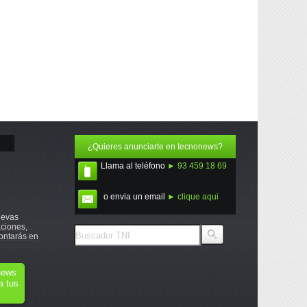
¿Quieres anunciarte en tecnonews?
Llama al teléfono
► 93 459 18 69
o envia un email
► clique aqui
uevas
ciones,
ontarás en
onews
a tus