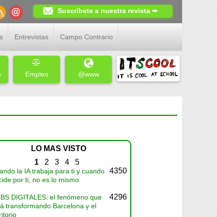
Suscríbete a nuestra revista ➨
s
Entrevistas
Campo Contrario
s
Empleo
@www
LO MAS VISTO
1
2
3
4
5
4350
ndo la IA trabaja para ti y cuando
ide por ti, no es lo mismo
4296
BS DIGITALES: el fenómeno que
tá transformando Barcelona y el
ritorio