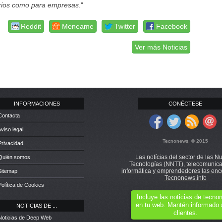
arios como para empresas
."
Reddit
Meneame
Twitter
Facebook
Ver más Noticias
INFORMACIONES
CONÉCTESE
Contacta
Aviso legal
Tecnonews. © 2015
Privacidad
Las notícias del sector de las N
 Quién somos
Tecnologías (NNTT), telecomunica
informática y emprendedores las enc
Sitemap
Tecnonews.info
Política de Cookies
Incluye las noticias de tecn
en tu web. Mantén informado 
NOTICIAS DE ...
clientes.
Noticias de Deep Web