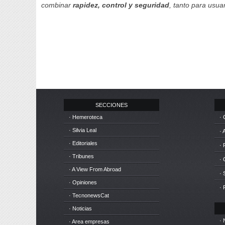
combinar
rapidez, control y seguridad
, tanto para usu
SECCIONES
· Hemeroteca
· 
· Silvia Leal
· 
· Editoriales
· 
· Tribunes
·
· A View From Abroad
· 
· Opiniones
· 
· TecnonewsCat
· Noticias
· 
· Area empresas