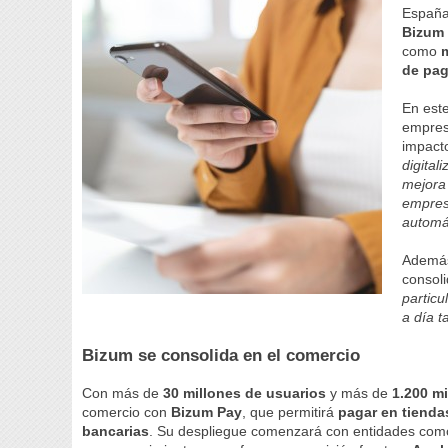
España 
Bizum 
como
de pa
En este
empres
impacto
digital
mejora 
empresa
automá
Además
consol
particu
a día 
Bizum se consolida en el comercio
Con más de
30 millones de usuarios
y más de
1.200 m
comercio con
Bizum Pay
, que permitirá
pagar en tienda
bancarias
. Su despliegue comenzará con entidades co