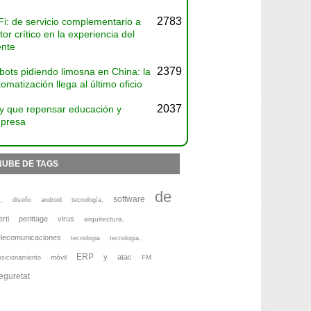
2783
Fi: de servicio complementario a
tor crítico en la experiencia del
ente
2379
bots pidiendo limosna en China: la
omatización llega al último oficio
2037
y que repensar educación y
presa
NUBE DE TAGS
de
software
,
diseño
android
tecnología,
erti
perittage
virus
arquitectura,
elecomunicaciones
tecnologia
tecnologia,
ERP
y
atac
móvil
FM
osicionamiento
eguretat