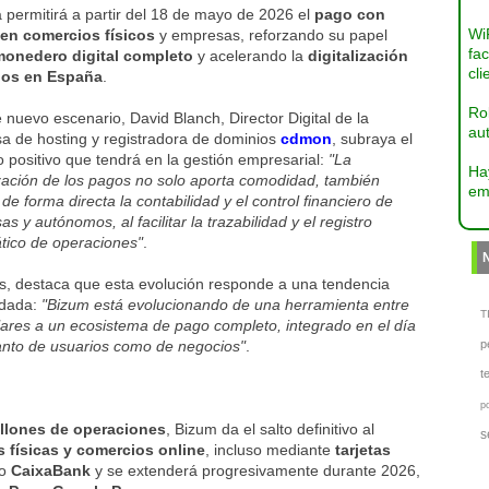
permitirá a partir del 18 de mayo de 2026 el
pago con
Wi
en comercios físicos
y empresas, reforzando su papel
fac
monedero digital completo
y acelerando la
digitalización
cli
gos en España
.
Ro
 nuevo escenario, David Blanch, Director Digital de la
aut
a de hosting y registradora de dominios
cdmon
, subraya el
 positivo que tendrá en la gestión empresarial:
"La
Ha
ización de los pagos no solo aporta comodidad, también
em
de forma directa la contabilidad y el control financiero de
s y autónomos, al facilitar la trazabilidad y el registro
tico de operaciones"
.
, destaca que esta evolución responde a una tendencia
idada:
"Bizum está evolucionando de una herramienta entre
TI
lares a un ecosistema de pago completo, integrado en el día
tanto de usuarios como de negocios"
.
p
t
p
illones de operaciones
, Bizum da el salto definitivo al
s
s físicas y comercios online
, incluso mediante
tarjetas
mo
CaixaBank
y se extenderá progresivamente durante 2026,