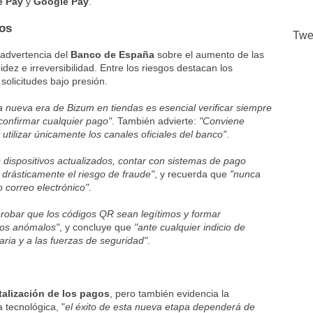
e Pay
y
Google Pay
.
tos
Twe
advertencia del
Banco de España
sobre el aumento de las
dez e irreversibilidad. Entre los riesgos destacan los
 solicitudes bajo presión.
a nueva era de Bizum en tiendas es esencial verificar siempre
 confirmar cualquier pago"
. También advierte:
"Conviene
utilizar únicamente los canales oficiales del banco"
.
 dispositivos actualizados, contar con sistemas de pago
 drásticamente el riesgo de fraude"
, y recuerda que
"nunca
 correo electrónico"
.
obar que los códigos QR sean legítimos y formar
tos anómalos"
, y concluye que
"ante cualquier indicio de
caria y a las fuerzas de seguridad"
.
talización de los pagos
, pero también evidencia la
 tecnológica, "
el éxito de esta nueva etapa dependerá de