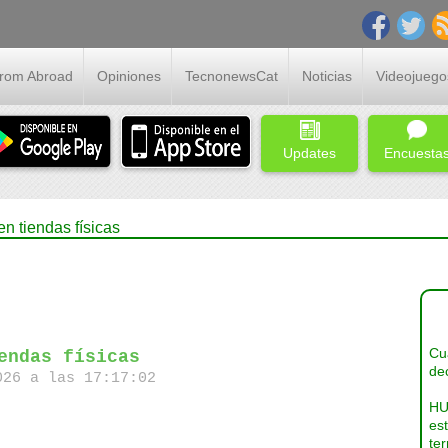
From Abroad
Opiniones
TecnonewsCat
Noticias
Videojuego
Updates
Encuesta
n tiendas físicas
Cua
endas físicas
dec
26 a las 17:17:02
HU
es
ter