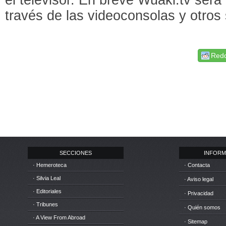
través de las videoconsolas y otros
Redd
SECCIONES
INFORM
· Hemeroteca
· Contacta
· Silvia Leal
· Aviso legal
· Editoriales
· Privacidad
· Tribunes
· Quién somos
· A View From Abroad
· Sitemap